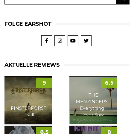
FOLGE EARSHOT
AKTUELLE REVIEWS
9
6.5
THE
MENZINGERS –
FINSTERFORST
Everything I
– Still
Ever Saw
8.5
8