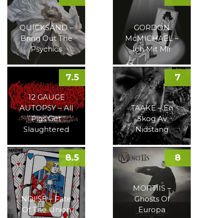
QUICKSAND –
GORDON
Bring Out The
McMICHAEL –
Psychics
Ich Mit Mir
7.5
7
12 GAUGE
AUTOPSY – All
TAAKE – En
Pigs Get
Skog Av
Slaughtered
Nidstang
8.5
8
MORTIIS –
NOI!SE – Fate
Ghosts Of
Of The Union
Europa