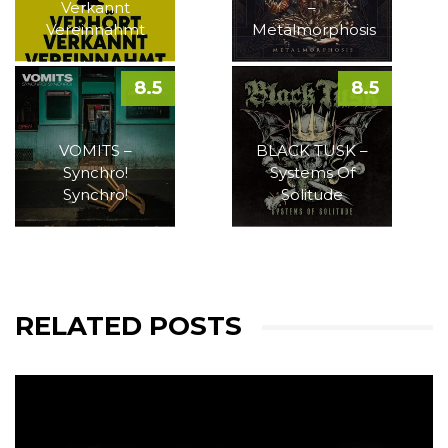
Verkannt
–
Vereinnahmt
Metalmorphosis
8.5
8.5
VOMITS –
BLACK TUSK –
Synchro!
Systems Of
Synchro!
Solitude
RELATED POSTS