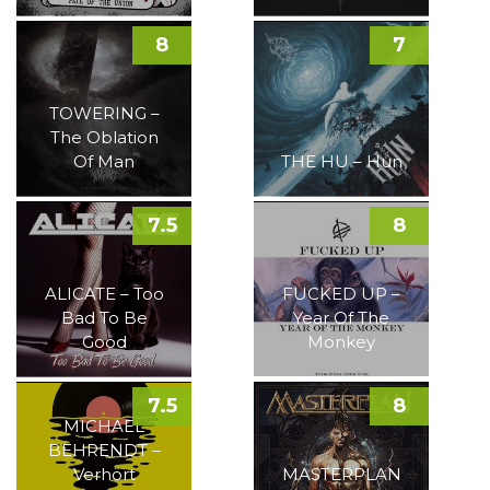
8
7
TOWERING –
The Oblation
Of Man
THE HU – Hun
7.5
8
ALICATE – Too
FUCKED UP –
Bad To Be
Year Of The
Good
Monkey
7.5
8
MICHAEL
BEHRENDT –
Verhört
MASTERPLAN