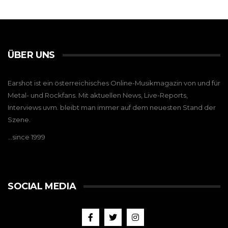
ÜBER UNS
Earshot ist ein österreichisches Online-Musikmagazin von und für
Metal- und Rockfans. Mit aktuellen News, Live-Reports,
Interviews uvm. bleibt man immer auf dem neuesten Stand der
Szene.
…since 1999
SOCIAL MEDIA