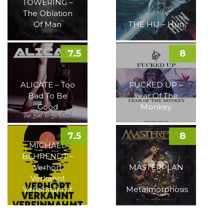
TOWERING –
The Oblation
Of Man
THE HU – Hun
7.5
8
ALICATE – Too
FUCKED UP –
Bad To Be
Year Of The
Good
Monkey
7.5
8
MICHAEL
BEHRENDT –
Verhört
MASTERPLAN
Verkannt
–
Vereinnahmt
Metalmorphosis