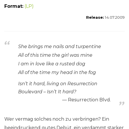
Format:
(LP)
Release:
14.07.2009
She brings me nails and turpentine
All of this time the girl was mine
I am in love like a rusted dog
All of the time my head in the fog
Isn’t it hard, living on Resurrection
Boulevard – Isn’t It hard?
Resurrection Blvd.
Wer vermag solches noch zu verbringen? Ein
beeindruckend gutes Debüt, ein verdammt starker