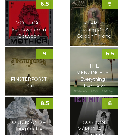
6.5
9
MOTHICA –
ZERRE –
Somewhere In
Rotting On A
Between
Golden Throne
9
6.5
THE
MENZINGERS –
FINSTERFORST
Everything I
– Still
Ever Saw
8.5
8
QUICKSAND –
GORDON
Bring On The
McMICHAEL –