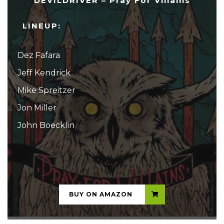
DEVILDRIVER – Pray For Villains
LINEUP:
Dez Fafara
Jeff Kendrick
Mike Spreitzer
Jon Miller
John Boecklin
...
BUY ON AMAZON