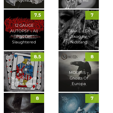
Psychics
Ich Mit Mir
7.5
7
12 GAUGE
AUTOPSY – All
TAAKE – En
Pigs Get
Skog Av
Slaughtered
Nidstang
8.5
8
MORTIIS –
NOI!SE – Fate
Ghosts Of
Of The Union
Europa
8
7