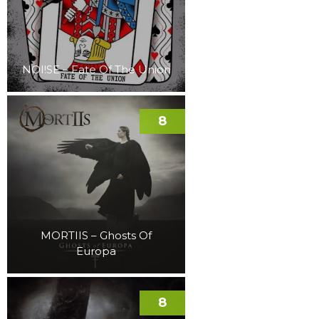
NOI!SE – Fate Of The Union
8
MORTIIS – Ghosts Of
Europa
8