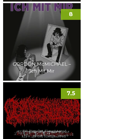
8
GORDON McMICHAEL –
Ich Mit Mir
7.5