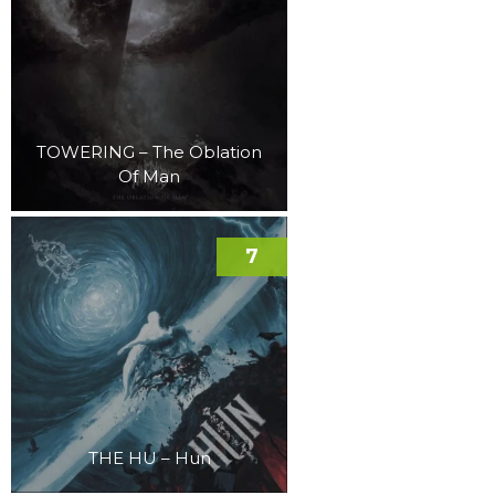
TOWERING – The Oblation
Of Man
7
THE HU – Hun