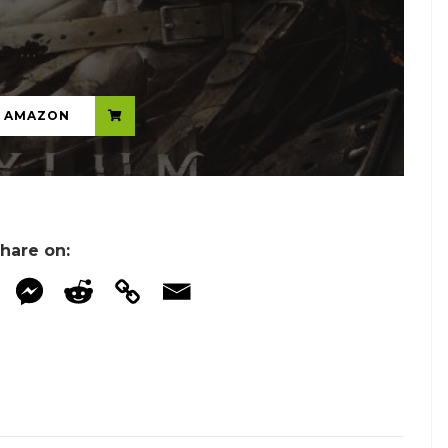
...
N AMAZON
hare on: