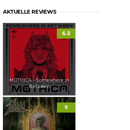
AKTUELLE REVIEWS
6.5
MOTHICA – Somewhere In
Between
9