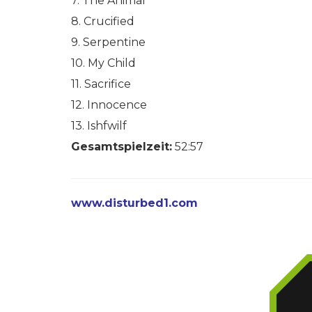
7. The Animal
8. Crucified
9. Serpentine
10. My Child
11. Sacrifice
12. Innocence
13. Ishfwilf
Gesamtspielzeit:
52:57
www.disturbed1.com