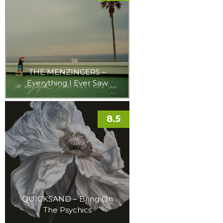
THE MENZINGERS –
Everything I Ever Saw
8.5
QUICKSAND – Bring On
The Psychics