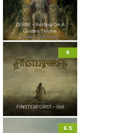
ZERRE – Rotting On A
Golden Throne
9
FINSTERFORST – Still
6.5