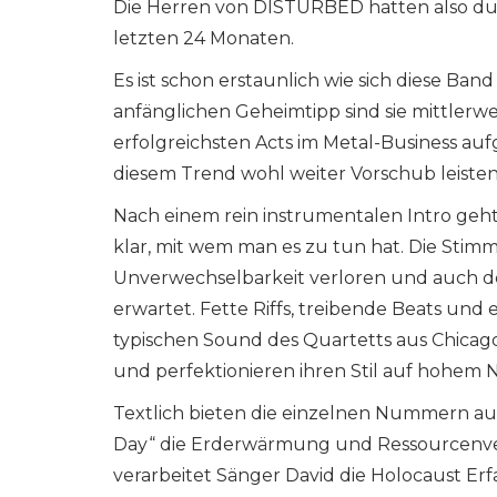
Die Herren von DISTURBED hatten also du
letzten 24 Monaten.
Es ist schon erstaunlich wie sich diese Ban
anfänglichen Geheimtipp sind sie mittlerw
erfolgreichsten Acts im Metal-Business au
diesem Trend wohl weiter Vorschub leisten
Nach einem rein instrumentalen Intro geht’
klar, mit wem man es zu tun hat. Die Stimm
Unverwechselbarkeit verloren und auch de
erwartet. Fette Riffs, treibende Beats un
typischen Sound des Quartetts aus Chicago. 
und perfektionieren ihren Stil auf hohem N
Textlich bieten die einzelnen Nummern auch
Day“ die Erderwärmung und Ressourcenve
verarbeitet Sänger David die Holocaust Er