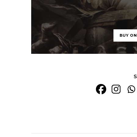
BUY O
S