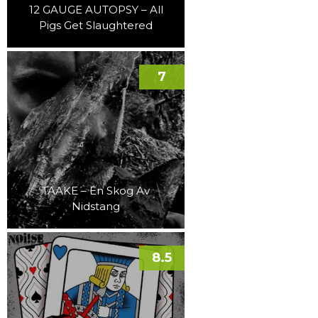
12 GAUGE AUTOPSY – All
Pigs Get Slaughtered
7
TAAKE – En Skog Av
Nidstang
8.5