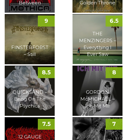
Between
Golden Throne
9
6.5
THE
MENZINGERS –
FINSTERFORST
Everything I
– Still
Ever Saw
8.5
8
QUICKSAND –
GORDON
Bring On The
McMICHAEL –
Psychics
Ich Mit Mir
7.5
7
12 GAUGE