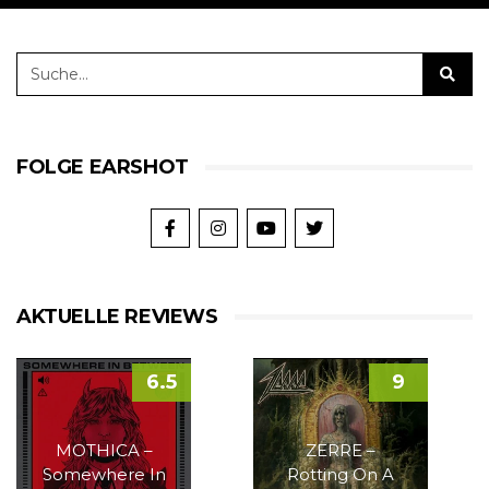
FOLGE EARSHOT
AKTUELLE REVIEWS
6.5
9
MOTHICA –
ZERRE –
Somewhere In
Rotting On A