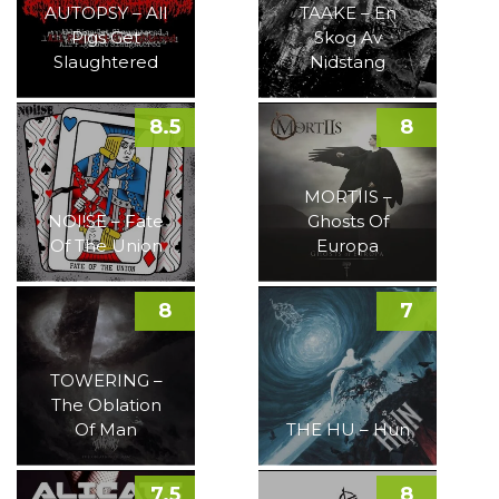
AUTOPSY – All
TAAKE – En
Pigs Get
Skog Av
Slaughtered
Nidstang
8.5
8
MORTIIS –
NOI!SE – Fate
Ghosts Of
Of The Union
Europa
8
7
TOWERING –
The Oblation
Of Man
THE HU – Hun
7.5
8