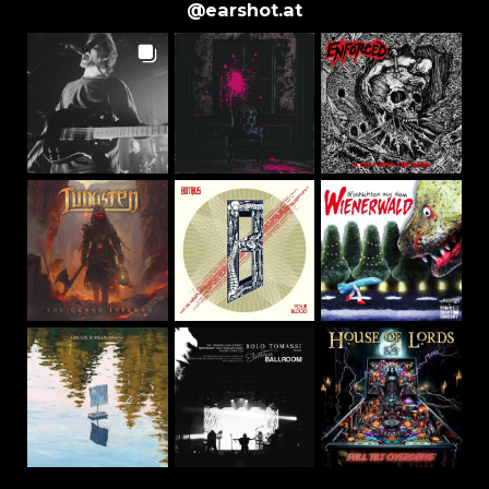
@
earshot.at