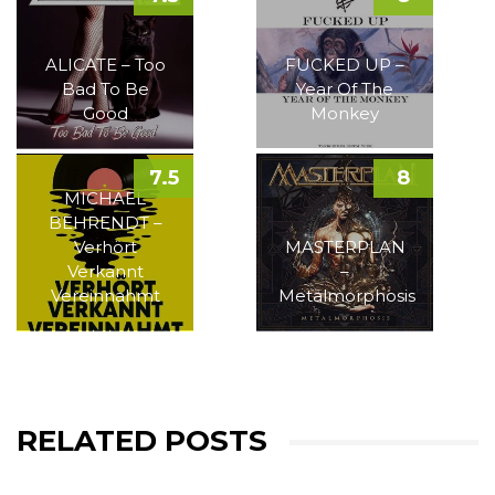
ALICATE – Too
FUCKED UP –
Bad To Be
Year Of The
Good
Monkey
7.5
8
MICHAEL
BEHRENDT –
Verhört
MASTERPLAN
Verkannt
–
Vereinnahmt
Metalmorphosis
RELATED POSTS