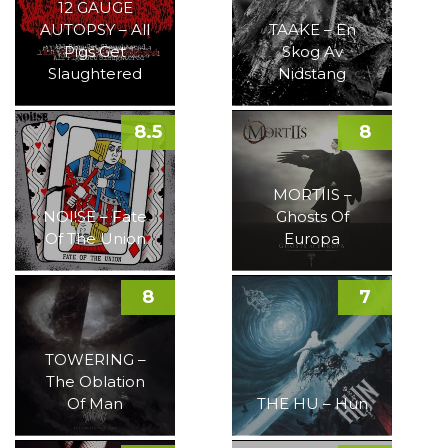
12 GAUGE
AUTOPSY – All
TAAKE – En
Pigs Get
Skog Av
Slaughtered
Nidstang
8.5
8
MORTIIS –
NOI!SE – Fate
Ghosts Of
Of The Union
Europa
8
7
TOWERING –
The Oblation
Of Man
THE HU – Hun