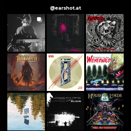
@
earshot.at