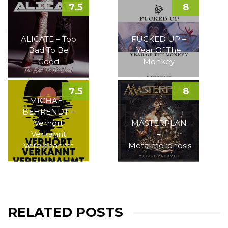
7.5
8
ALICATE – Too
FUCKED UP –
Bad To Be
Year Of The
Good
Monkey
7.5
8
MICHAEL
BEHRENDT –
Verhört
MASTERPLAN
Verkannt
–
Vereinnahmt
Metalmorphosis
RELATED POSTS