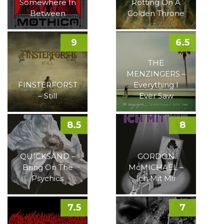
Somewhere In
Rotting On A
Between
Golden Throne
9
6.5
THE
MENZINGERS –
FINSTERFORST
Everything I
– Still
Ever Saw
8.5
8
QUICKSAND –
GORDON
Bring On The
McMICHAEL –
Psychics
Ich Mit Mir
7.5
7