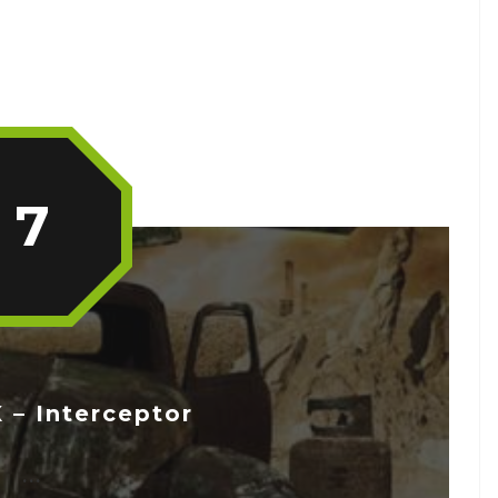
7
– Interceptor
...