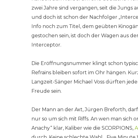
zwei Jahre sind vergangen, seit die Jungs 
und doch ist schon der Nachfolger „Interce
Info noch zum Titel, dem geübten Kinogäng
gestochen sein, ist doch der Wagen aus de
Interceptor.
Die Eröffnungsnummer klingt schon typisch
Refrains bleiben sofort im Ohr hängen. K
Langzeit-Sänger Michael Voss dürften jed
Freude sein.
Der Mann an der Axt, Jürgen Breforth, dar
nur so um sich mit Riffs. An wen man sich 
Anachy“ klar, Kaliber wie die SCORPIONS,
A
durch. Keine schlechte Wahl. „Five Minute 