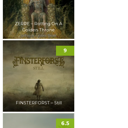
ZERRE – Rotting On A
Golden Throne
9
FINSTERFORST – Still
6.5