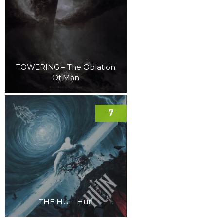
TOWERING – The Oblation
Of Man
7
THE HU – Hun