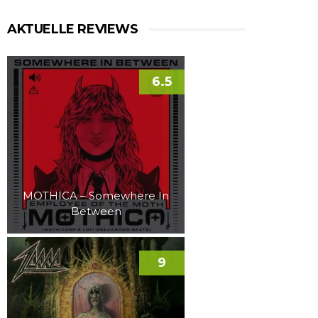
AKTUELLE REVIEWS
6.5
MOTHICA – Somewhere In
Between
9