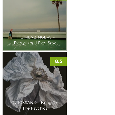
THE MENZINGERS –
Everything I Ever Saw
8.5
QUICKSAND – Bring On
The Psychics