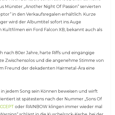
aus Münster „Another Night Of Passion“ servierten
ptor“ in den Verkaufsregalen erhältlich. Kurze
er wird der Albumtitel sofort ins Auge
n Kultfilmen ein Ford Falcon XB, bekannt auch als
 nach 80er Jahre, harte Riffs und eingängige
urze Zwischensolos und die angenehme Stimme von
em Freund der dekadenten Hairmetal-Ära eine
f in jedem Song sein Können beweisen und wirft
orientiert ist spätestens nach der Nummer „Sons Of
CCEPT
oder RAINBOW klingen immer wieder mal
Warning“ schlägt in die Kuschelrock-Kerbe, bei der