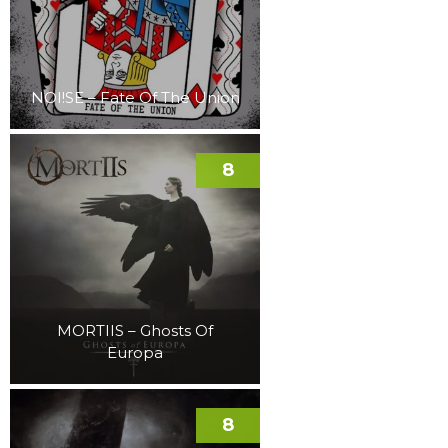
NOI!SE – Fate Of The Union
8
MORTIIS – Ghosts Of
Europa
8