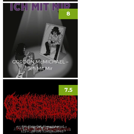
8
GORDON McMICHAEL –
Ich Mit Mir
7.5