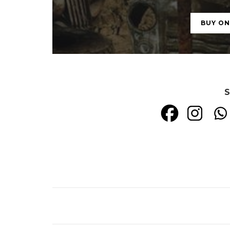
BUY O
S