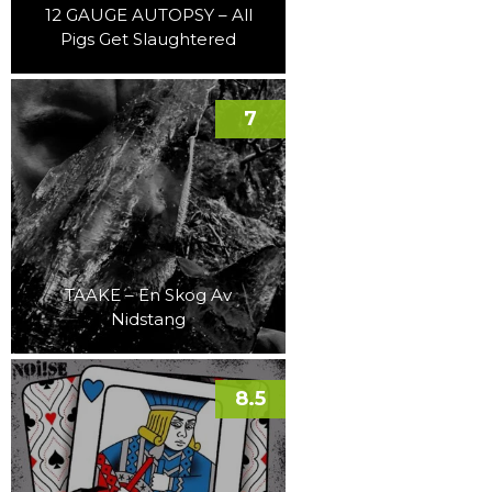
12 GAUGE AUTOPSY – All
Pigs Get Slaughtered
7
TAAKE – En Skog Av
Nidstang
8.5