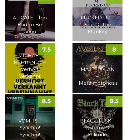
ALICATE – Too
FUCKED UP –
Bad To Be
Year Of The
Good
Monkey
7.5
8
MICHAEL
BEHRENDT –
Verhört
MASTERPLAN
Verkannt
–
Vereinnahmt
Metalmorphosis
8.5
8.5
VOMITS –
BLACK TUSK –
Synchro!
Systems Of
Synchro!
Solitude