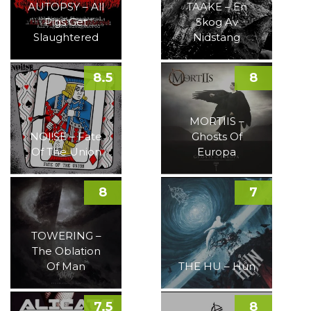
AUTOPSY – All
TAAKE – En
Pigs Get
Skog Av
Slaughtered
Nidstang
8.5
8
MORTIIS –
NOI!SE – Fate
Ghosts Of
Of The Union
Europa
8
7
TOWERING –
The Oblation
Of Man
THE HU – Hun
7.5
8