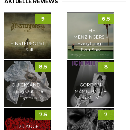
AKTUELLE REVIEWS
9
6.5
THE
MENZINGERS –
FINSTERFORST
Everything I
– Still
Ever Saw
8.5
8
QUICKSAND –
GORDON
Bring Out The
McMICHAEL –
Psychics
Ich Mit Mir
7.5
7
12 GAUGE