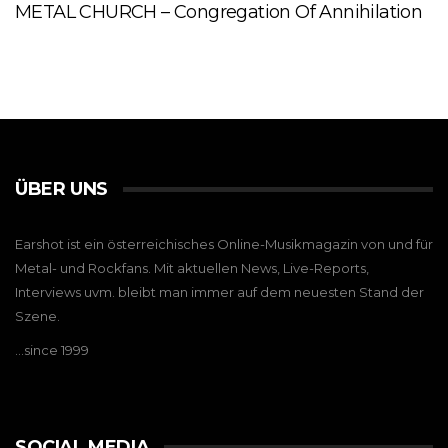
METAL CHURCH – Congregation Of Annihilation
ÜBER UNS
Earshot ist ein österreichisches Online-Musikmagazin von und für
Metal- und Rockfans. Mit aktuellen News, Live-Reports,
Interviews uvm. bleibt man immer auf dem neuesten Stand der
Szene.
…since 1999
SOCIAL MEDIA