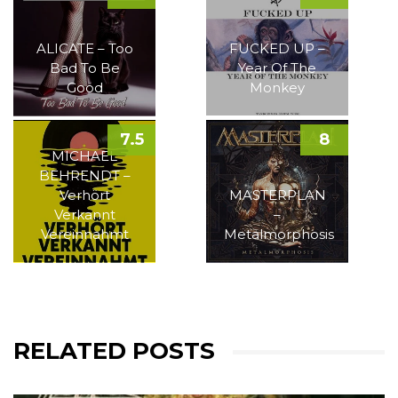
ALICATE – Too
FUCKED UP –
Bad To Be
Year Of The
Good
Monkey
7.5
8
MICHAEL
BEHRENDT –
Verhört
MASTERPLAN
Verkannt
–
Vereinnahmt
Metalmorphosis
RELATED POSTS