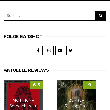
FOLGE EARSHOT
AKTUELLE REVIEWS
6.5
9
MOTHICA –
ZERRE –
Somewhere In
Rotting On A