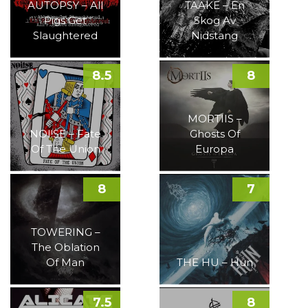
AUTOPSY – All
TAAKE – En
Pigs Get
Skog Av
Slaughtered
Nidstang
8.5
8
MORTIIS –
NOI!SE – Fate
Ghosts Of
Of The Union
Europa
8
7
TOWERING –
The Oblation
Of Man
THE HU – Hun
7.5
8