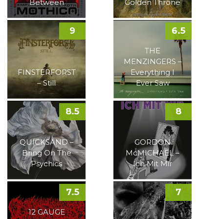
Between
Golden Throne
9
6.5
THE
MENZINGERS –
FINSTERFORST
Everything I
– Still
Ever Saw
8.5
8
QUICKSAND –
GORDON
Bring On The
McMICHAEL –
Psychics
Ich Mit Mir
7.5
7
12 GAUGE