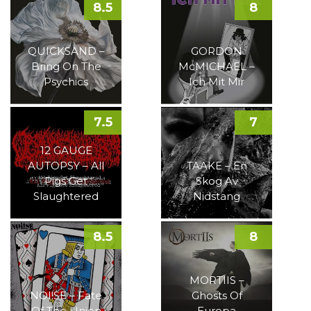
8.5
8
QUICKSAND –
GORDON
Bring On The
McMICHAEL –
Psychics
Ich Mit Mir
7.5
7
12 GAUGE
AUTOPSY – All
TAAKE – En
Pigs Get
Skog Av
Slaughtered
Nidstang
8.5
8
MORTIIS –
NOI!SE – Fate
Ghosts Of
Of The Union
Europa