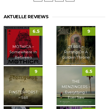
AKTUELLE REVIEWS
6.5
9
MOTHICA –
ZERRE –
Somewhere In
Rotting On A
Between
Golden Throne
9
6.5
THE
MENZINGERS –
FINSTERFORST
Everything I
– Still
Ever Saw