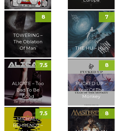
8
7
TOWERING –
The Oblation
Of Man
THE HU – Hun
7.5
8
ALICATE – Too
FUCKED UP –
Bad To Be
Year Of The
Good
Monkey
7.5
8
MICHAEL
BEHRENDT –