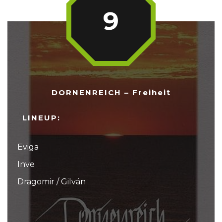
9
DORNENREICH – Freiheit
LINEUP:
Eviga
Inve
Dragomir / Gilván
...