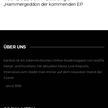
„Hammergeddon der kommenden EP
ÜBER UNS
Earshot ist ein österreichisches Online-Musikmagazin von und für
Metal- und Rockfans. Mit aktuellen News, Live-Reports,
Interviews uvm. bleibt man immer auf dem neuesten Stand der
Szene.
…since 1999