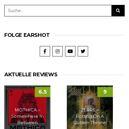
FOLGE EARSHOT
AKTUELLE REVIEWS
6.5
9
MOTHICA –
ZERRE –
Somewhere In
Rotting On A
Between
Golden Throne