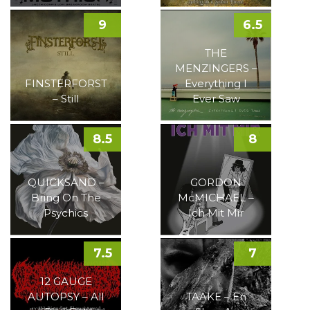
9
6.5
THE
MENZINGERS –
FINSTERFORST
Everything I
– Still
Ever Saw
8.5
8
QUICKSAND –
GORDON
Bring On The
McMICHAEL –
Psychics
Ich Mit Mir
7.5
7
12 GAUGE
AUTOPSY – All
TAAKE – En