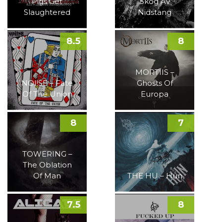
Pigs Get
Skog Av
Slaughtered
Nidstang
8.5
8
MORTIIS –
NOI!SE – Fate
Ghosts Of
Of The Union
Europa
8
7
TOWERING –
The Oblation
Of Man
THE HU – Hun
7.5
8