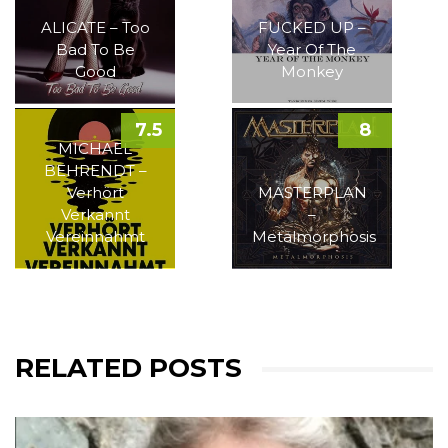
ALICATE – Too
FUCKED UP –
Bad To Be
Year Of The
Good
Monkey
7.5
8
MICHAEL
BEHRENDT –
Verhört
MASTERPLAN
Verkannt
–
Vereinnahmt
Metalmorphosis
RELATED POSTS