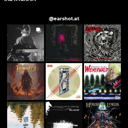
@
earshot.at