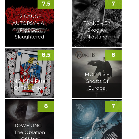
7.5
7
12 GAUGE
AUTOPSY – All
TAAKE – En
Pigs Get
Skog Av
Slaughtered
Nidstang
8.5
8
MORTIIS –
NOI!SE – Fate
Ghosts Of
Of The Union
Europa
8
7
TOWERING –
The Oblation