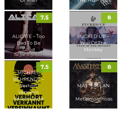
Of Man
THE HU – Hun
7.5
8
ALICATE – Too
FUCKED UP –
Bad To Be
Year Of The
Good
Monkey
7.5
8
MICHAEL
BEHRENDT –
Verhört
MASTERPLAN
Verkannt
–
Vereinnahmt
Metalmorphosis