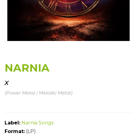
NARNIA
X
(Power Metal | Melodic Metal)
Label:
Narnia Songs
Format:
(LP)