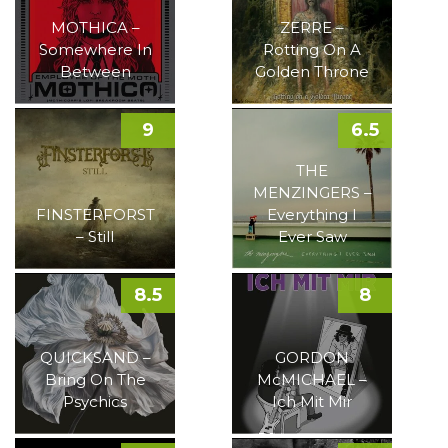
MOTHICA –
ZERRE –
Somewhere In
Rotting On A
Between
Golden Throne
9
6.5
THE
MENZINGERS –
FINSTERFORST
Everything I
– Still
Ever Saw
8.5
8
QUICKSAND –
GORDON
Bring On The
McMICHAEL –
Psychics
Ich Mit Mir