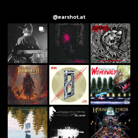
@
earshot.at