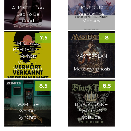
ALICATE – Too
FUCKED UP –
Bad To Be
Year Of The
Good
Monkey
7.5
8
MICHAEL
BEHRENDT –
Verhört
MASTERPLAN
Verkannt
–
Vereinnahmt
Metalmorphosis
8.5
8.5
VOMITS –
BLACK TUSK –
Synchro!
Systems Of
Synchro!
Solitude