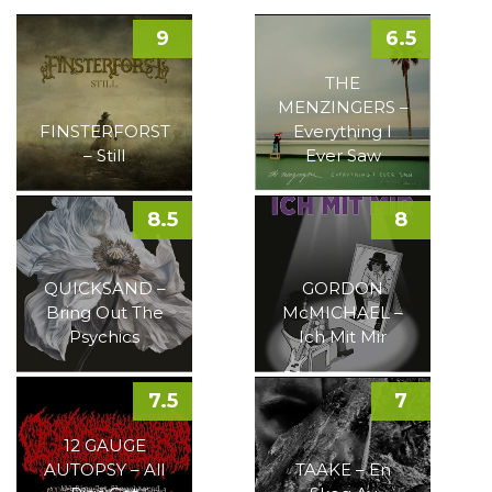
9
6.5
THE
MENZINGERS –
FINSTERFORST
Everything I
– Still
Ever Saw
8.5
8
QUICKSAND –
GORDON
Bring Out The
McMICHAEL –
Psychics
Ich Mit Mir
7.5
7
12 GAUGE
AUTOPSY – All
TAAKE – En