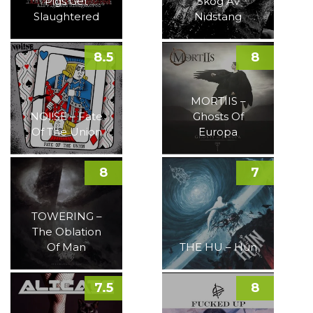
Pigs Get
Skog Av
Slaughtered
Nidstang
8.5
8
MORTIIS –
NOI!SE – Fate
Ghosts Of
Of The Union
Europa
8
7
TOWERING –
The Oblation
Of Man
THE HU – Hun
7.5
8