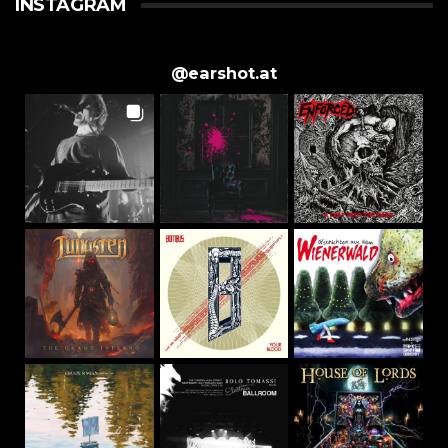
INSTAGRAM
@
earshot.at