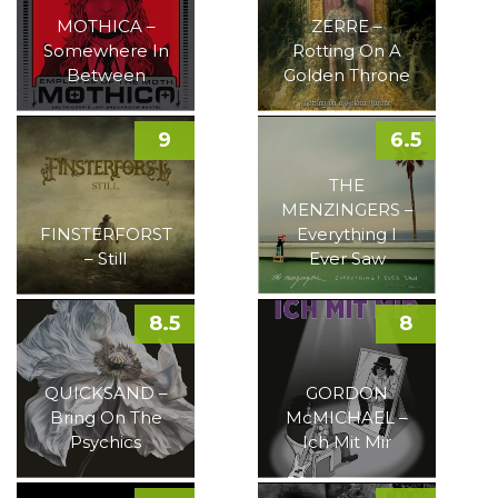
MOTHICA –
ZERRE –
Somewhere In
Rotting On A
Between
Golden Throne
9
6.5
THE
MENZINGERS –
FINSTERFORST
Everything I
– Still
Ever Saw
8.5
8
QUICKSAND –
GORDON
Bring On The
McMICHAEL –
Psychics
Ich Mit Mir