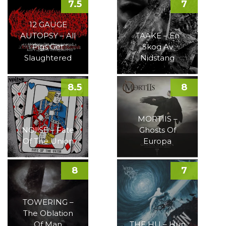
7.5
7
12 GAUGE
AUTOPSY – All
TAAKE – En
Pigs Get
Skog Av
Slaughtered
Nidstang
8.5
8
MORTIIS –
NOI!SE – Fate
Ghosts Of
Of The Union
Europa
8
7
TOWERING –
The Oblation
Of Man
THE HU – Hun