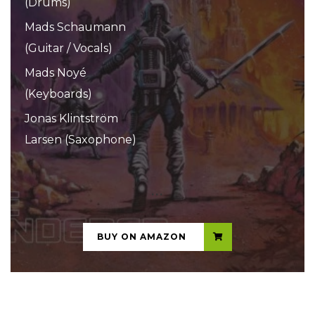
(Drums)
Mads Schaumann
(Guitar / Vocals)
Mads Noyé
(Keyboards)
Jonas Klintström
Larsen (Saxophone)
...
BUY ON AMAZON