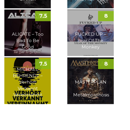
7.5
8
ALICATE – Too
FUCKED UP –
Bad To Be
Year Of The
Good
Monkey
7.5
8
MICHAEL
BEHRENDT –
Verhört
MASTERPLAN
Verkannt
–
Vereinnahmt
Metalmorphosis