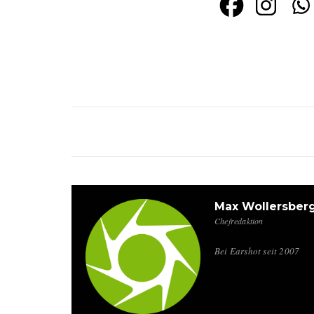
Max Wollersber
Chefredaktion
Bei Earshot seit 2007