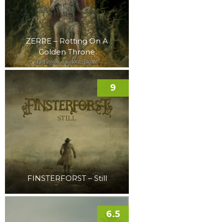
ZERRE – Rotting On A
Golden Throne
9
FINSTERFORST – Still
6.5