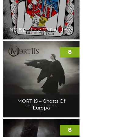
NOI!SE – Fate Of The Union
8
MORTIIS – Ghosts Of
Europa
8