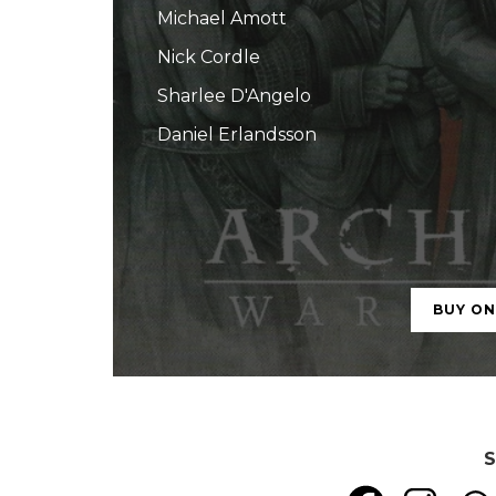
Michael Amott
Nick Cordle
Sharlee D'Angelo
Daniel Erlandsson
BUY O
S