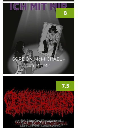
8
GORDON McMICHAEL –
Ich Mit Mir
7.5