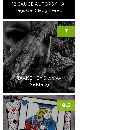
12 GAUGE AUTOPSY – All
Pigs Get Slaughtered
7
TAAKE – En Skog Av
Nidstang
8.5