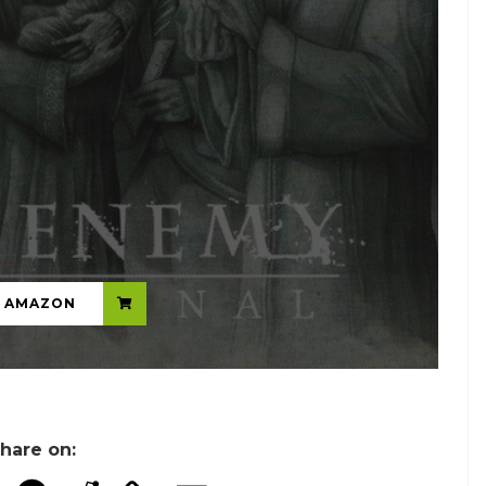
...
N AMAZON
hare on: