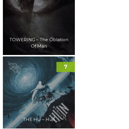
TOWERING – The Oblation
Of Man
7
THE HU – Hun