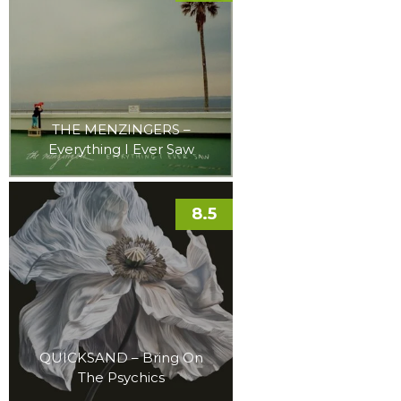
THE MENZINGERS –
Everything I Ever Saw
8.5
QUICKSAND – Bring On
The Psychics