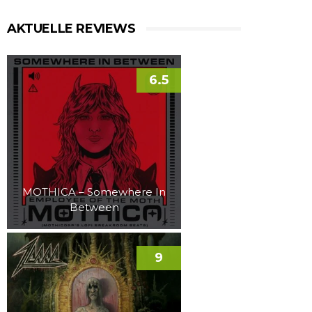
AKTUELLE REVIEWS
6.5
MOTHICA – Somewhere In
Between
9