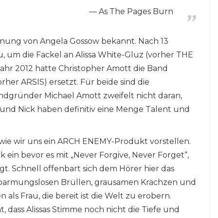
As The Pages Burn
ennung von Angela Gossow bekannt. Nach 13
au, um die Fackel an Alissa White-Gluz (vorher THE
ahr 2012 hatte Christopher Amott die Band
her ARSIS) ersetzt. Für beide sind die
Bandgründer Michael Amott zweifelt nicht daran,
sa und Nick haben definitiv eine Menge Talent und
 wie wir uns ein ARCH ENEMY-Produkt vorstellen.
k ein bevor es mit „Never Forgive, Never Forget“,
egt. Schnell offenbart sich dem Hörer hier das
rbarmungslosen Brüllen, grausamen Krächzen und
 als Frau, die bereit ist die Welt zu erobern.
 dass Alissas Stimme noch nicht die Tiefe und