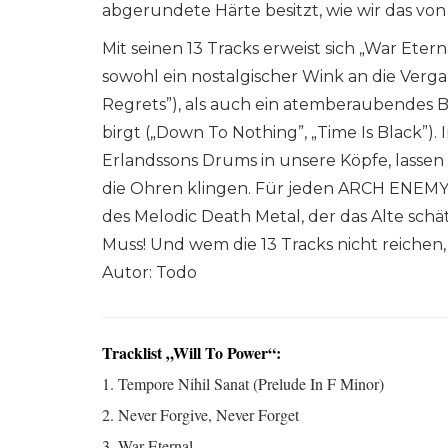
abgerundete Härte besitzt, wie wir das v
Mit seinen 13 Tracks erweist sich „War Eter
sowohl ein nostalgischer Wink an die Verg
Regrets”), als auch ein atemberaubendes B
birgt („Down To Nothing”, „Time Is Black”
Erlandssons Drums in unsere Köpfe, lassen 
die Ohren klingen. Für jeden ARCH ENEMY
des Melodic Death Metal, der das Alte sch
Muss! Und wem die 13 Tracks nicht reichen, 
Autor: Todo
Tracklist „Will To Power“:
1. Tempore Nihil Sanat (Prelude In F Minor)
2. Never Forgive, Never Forget
3. War Eternal