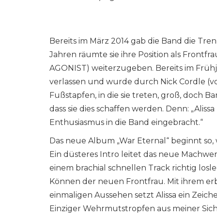
Bereits im März 2014 gab die Band die Tr
Jahren räumte sie ihre Position als Frontfr
AGONIST) weiterzugeben. Bereits im Frühj
verlassen und wurde durch Nick Cordle (vor
Fußstapfen, in die sie treten, groß, doch 
dass sie dies schaffen werden. Denn: „Alis
Enthusiasmus in die Band eingebracht.“
Das neue Album „War Eternal“ beginnt so,
Ein düsteres Intro leitet das neue Machwer
einem brachial schnellen Track richtig losl
Können der neuen Frontfrau. Mit ihrem e
einmaligen Aussehen setzt Alissa ein Zeichen
Einziger Wehrmutstropfen aus meiner Sicht,