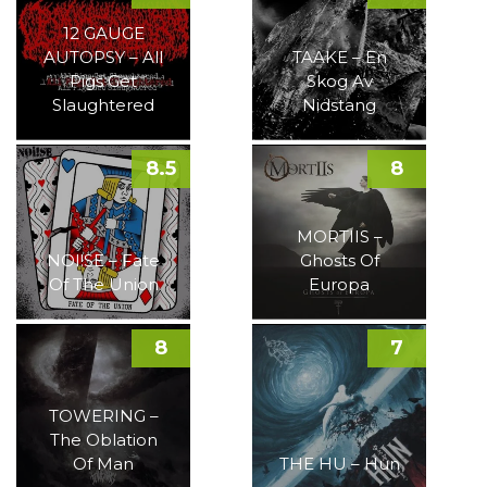
12 GAUGE
AUTOPSY – All
TAAKE – En
Pigs Get
Skog Av
Slaughtered
Nidstang
8.5
8
MORTIIS –
NOI!SE – Fate
Ghosts Of
Of The Union
Europa
8
7
TOWERING –
The Oblation
Of Man
THE HU – Hun