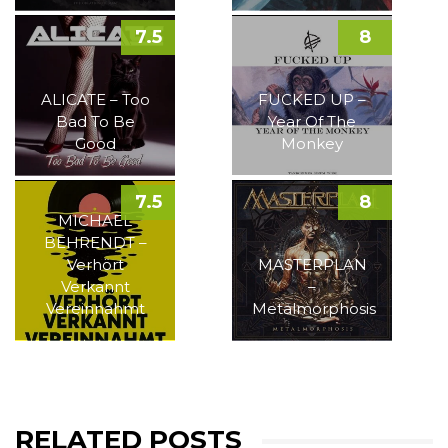
7.5
8
ALICATE – Too
FUCKED UP –
Bad To Be
Year Of The
Good
Monkey
7.5
8
MICHAEL
BEHRENDT –
Verhört
MASTERPLAN
Verkannt
–
Vereinnahmt
Metalmorphosis
RELATED POSTS