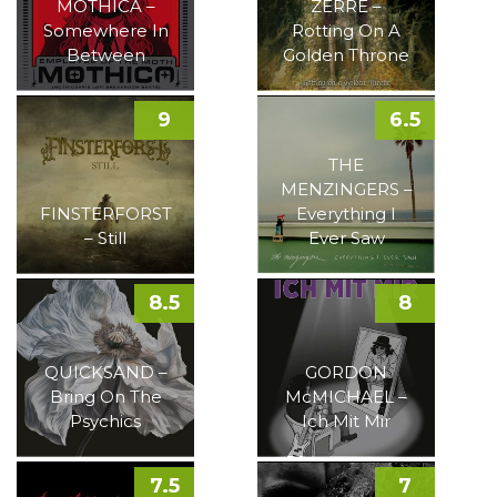
MOTHICA –
ZERRE –
Somewhere In
Rotting On A
Between
Golden Throne
9
6.5
THE
MENZINGERS –
FINSTERFORST
Everything I
– Still
Ever Saw
8.5
8
QUICKSAND –
GORDON
Bring On The
McMICHAEL –
Psychics
Ich Mit Mir
7.5
7