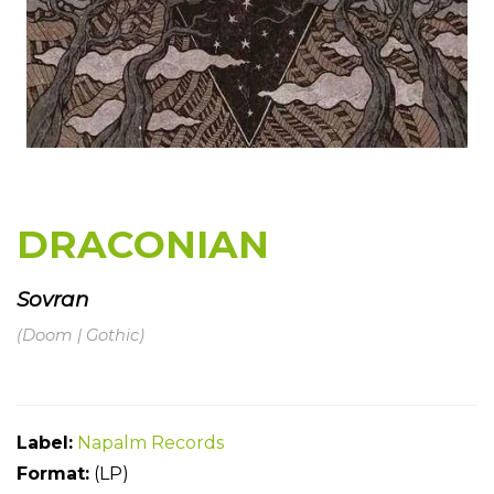
DRACONIAN
Sovran
(Doom | Gothic)
Label:
Napalm Records
Forma
t:
(LP)