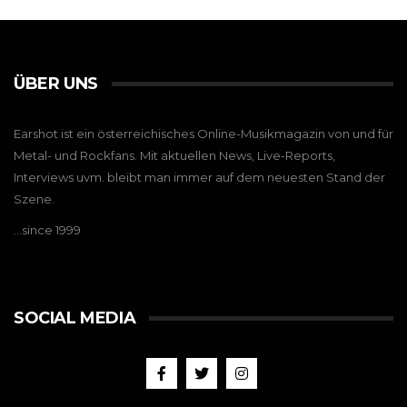
ÜBER UNS
Earshot ist ein österreichisches Online-Musikmagazin von und für
Metal- und Rockfans. Mit aktuellen News, Live-Reports,
Interviews uvm. bleibt man immer auf dem neuesten Stand der
Szene.
…since 1999
SOCIAL MEDIA