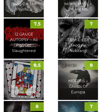
Bring On The
McMICHAEL –
Psychics
Ich Mit Mir
7.5
7
12 GAUGE
AUTOPSY – All
TAAKE – En
Pigs Get
Skog Av
Slaughtered
Nidstang
8.5
8
MORTIIS –
NOI!SE – Fate
Ghosts Of
Of The Union
Europa
8
7