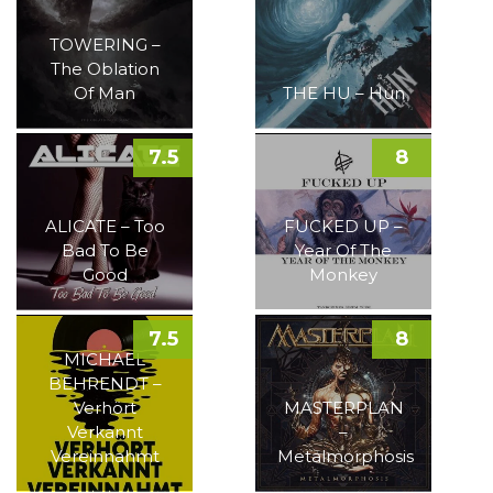
TOWERING –
The Oblation
Of Man
THE HU – Hun
7.5
8
ALICATE – Too
FUCKED UP –
Bad To Be
Year Of The
Good
Monkey
7.5
8
MICHAEL
BEHRENDT –
Verhört
MASTERPLAN
Verkannt
–
Vereinnahmt
Metalmorphosis