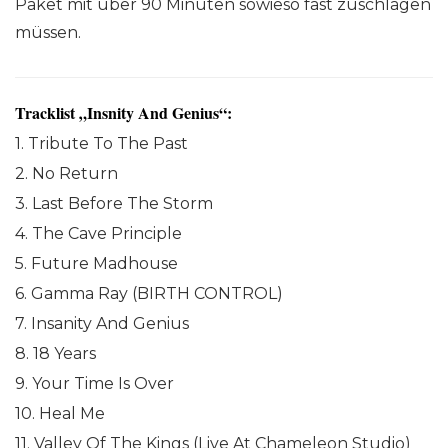
Paket mit über 90 Minuten sowieso fast zuschlagen
müssen.
Tracklist „Insnity And Genius“:
1. Tribute To The Past
2. No Return
3. Last Before The Storm
4. The Cave Principle
5. Future Madhouse
6. Gamma Ray (BIRTH CONTROL)
7. Insanity And Genius
8. 18 Years
9. Your Time Is Over
10. Heal Me
11. Valley Of The Kings (Live At Chameleon Studio)