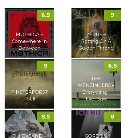
6.5
9
MOTHICA –
ZERRE –
Somewhere In
Rotting On A
Between
Golden Throne
9
6.5
THE
MENZINGERS –
FINSTERFORST
Everything I
– Still
Ever Saw
8.5
8
QUICKSAND –
GORDON