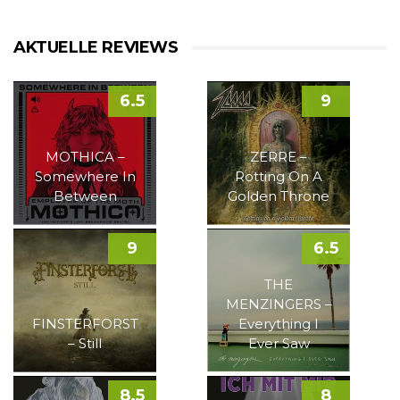
AKTUELLE REVIEWS
6.5
9
MOTHICA –
ZERRE –
Somewhere In
Rotting On A
Between
Golden Throne
9
6.5
THE
MENZINGERS –
FINSTERFORST
Everything I
– Still
Ever Saw
8.5
8