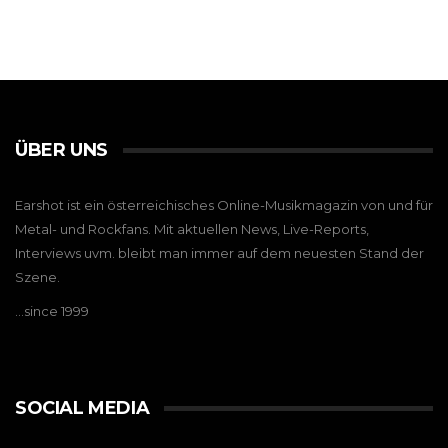
ÜBER UNS
Earshot ist ein österreichisches Online-Musikmagazin von und für
Metal- und Rockfans. Mit aktuellen News, Live-Reports,
Interviews uvm. bleibt man immer auf dem neuesten Stand der
Szene.
…since 1999
SOCIAL MEDIA