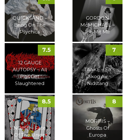
QUICKSAND –
GORDON
Bring On The
McMICHAEL –
Psychics
Ich Mit Mir
7.5
7
12 GAUGE
AUTOPSY – All
TAAKE – En
Pigs Get
Skog Av
Slaughtered
Nidstang
8.5
8
MORTIIS –
NOI!SE – Fate
Ghosts Of
Of The Union
Europa