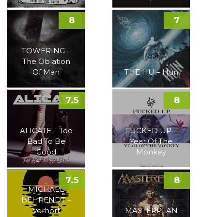
8
7
TOWERING –
The Oblation
Of Man
THE HU – Hun
7.5
8
ALICATE – Too
FUCKED UP –
Bad To Be
Year Of The
Good
Monkey
7.5
8
MICHAEL
BEHRENDT –
Verhört
MASTERPLAN