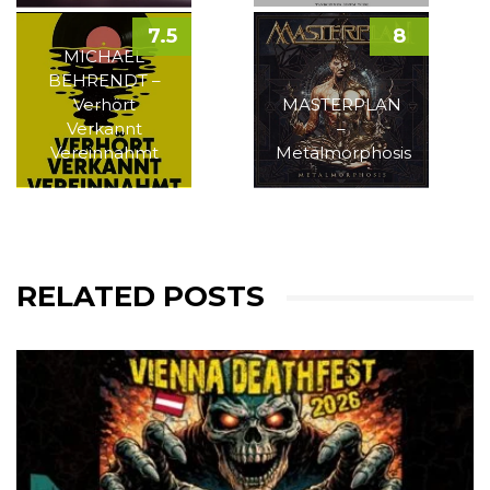
7.5
8
MICHAEL
BEHRENDT –
Verhört
MASTERPLAN
Verkannt
–
Vereinnahmt
Metalmorphosis
RELATED POSTS