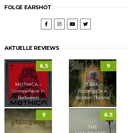
FOLGE EARSHOT
AKTUELLE REVIEWS
6.5
9
MOTHICA –
ZERRE –
Somewhere In
Rotting On A
Between
Golden Throne
9
6.5
THE