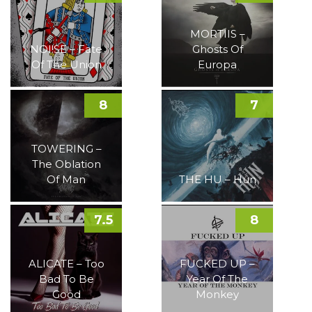
MORTIIS –
NOI!SE – Fate
Ghosts Of
Of The Union
Europa
8
7
TOWERING –
The Oblation
Of Man
THE HU – Hun
7.5
8
ALICATE – Too
FUCKED UP –
Bad To Be
Year Of The
Good
Monkey