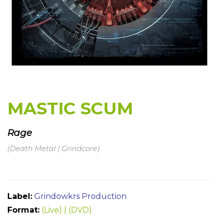
MASTIC SCUM
Rage
(Death Metal | Grindcore)
Label:
Grindowkrs Production
Format:
(Live) | (DVD)