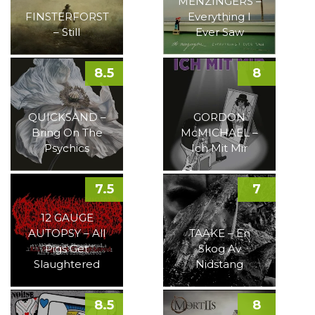
MENZINGERS –
FINSTERFORST
Everything I
– Still
Ever Saw
8.5
8
QUICKSAND –
GORDON
Bring On The
McMICHAEL –
Psychics
Ich Mit Mir
7.5
7
12 GAUGE
AUTOPSY – All
TAAKE – En
Pigs Get
Skog Av
Slaughtered
Nidstang
8.5
8