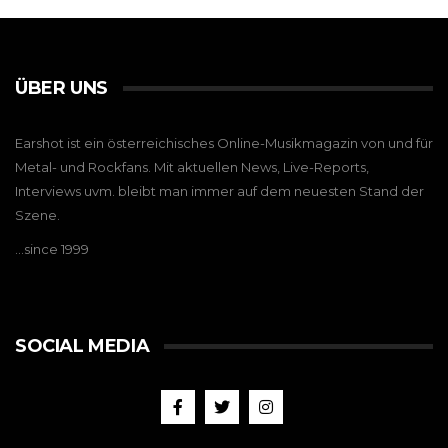
ÜBER UNS
Earshot ist ein österreichisches Online-Musikmagazin von und für
Metal- und Rockfans. Mit aktuellen News, Live-Reports,
Interviews uvm. bleibt man immer auf dem neuesten Stand der
Szene.
…since 1999
SOCIAL MEDIA