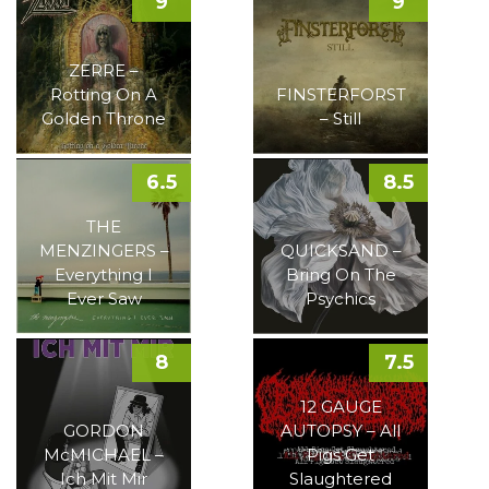
9
9
ZERRE –
Rotting On A
FINSTERFORST
Golden Throne
– Still
6.5
8.5
THE
MENZINGERS –
QUICKSAND –
Everything I
Bring On The
Ever Saw
Psychics
8
7.5
12 GAUGE
GORDON
AUTOPSY – All
McMICHAEL –
Pigs Get
Ich Mit Mir
Slaughtered