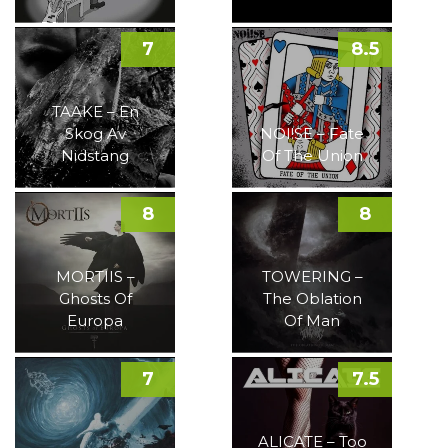
7
8.5
TAAKE – En
Skog Av
NOI!SE – Fate
Nidstang
Of The Union
8
8
MORTIIS –
TOWERING –
Ghosts Of
The Oblation
Europa
Of Man
7
7.5
ALICATE – Too