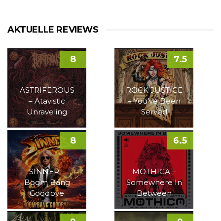
AKTUELLE REVIEWS
8
7.5
ASTRIFEROUS
ROCK JUSTICE
– Atavistic
– You’ve Been
Unraveling
Served
8
6.5
SINNER –
MOTHICA –
Boom Bang
Somewhere In
Goodbye
Between