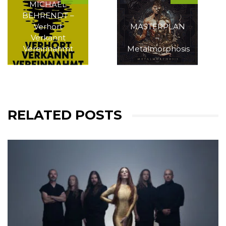
MICHAEL
BEHRENDT –
Verhört
MASTERPLAN
Verkannt
–
Vereinnahmt
Metalmorphosis
RELATED POSTS