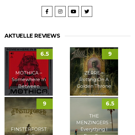
AKTUELLE REVIEWS
6.5
9
MOTHICA –
ZERRE –
Somewhere In
Rotting On A
Between
Golden Throne
9
6.5
THE
MENZINGERS –
FINSTERFORST
Everything I