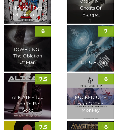
MORTIIS –
NOI!SE – Fate
Ghosts Of
Of The Union
Europa
8
7
TOWERING –
The Oblation
Of Man
THE HU – Hun
7.5
8
ALICATE – Too
FUCKED UP –
Bad To Be
Year Of The
Good
Monkey
7.5
8