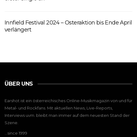
Innfield Festival 2024 – Osteraktion bis Ende April
verlängert
ÜBER UNS
Earshot ist ein österreichisches Online-Musikmagazin von und für
Metal- und Rockfans. Mit aktuellen News, Live-Reports,
Interviews uvm. bleibt man immer auf dem neuesten Stand der
Szene.
…since 1999