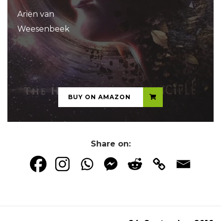
Ariën van
Weesenbeek
...
BUY ON AMAZON
Share on: