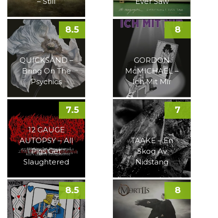
– Still
Ever Saw
8.5
8
QUICKSAND –
GORDON
Bring On The
McMICHAEL –
Psychics
Ich Mit Mir
7.5
7
12 GAUGE
AUTOPSY – All
TAAKE – En
Pigs Get
Skog Av
Slaughtered
Nidstang
8.5
8