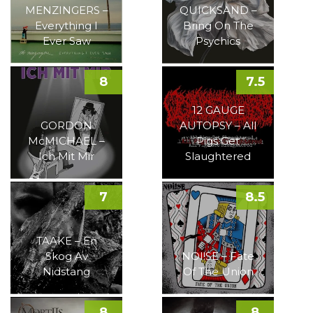
MENZINGERS –
QUICKSAND –
Everything I
Bring On The
Ever Saw
Psychics
8
7.5
12 GAUGE
GORDON
AUTOPSY – All
McMICHAEL –
Pigs Get
Ich Mit Mir
Slaughtered
7
8.5
TAAKE – En
Skog Av
NOI!SE – Fate
Nidstang
Of The Union
8
8