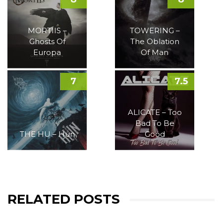
MORTIIS –
TOWERING –
Ghosts Of
The Oblation
Europa
Of Man
7
7.5
ALICATE – Too
Bad To Be
THE HU – Hun
Good
RELATED POSTS