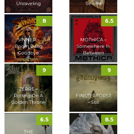
Unraveling
Served
8
6.5
SINNER –
MOTHICA –
Boom Bang
Somewhere In
Goodbye
Between
9
9
ZERRE –
Rotting On A
FINSTERFORST
Golden Throne
– Still
6.5
8.5
THE