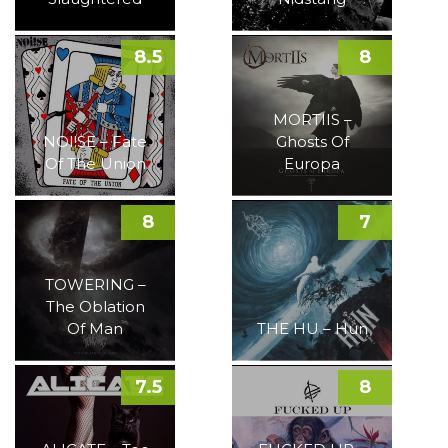
8.5
8
MORTIIS –
NOI!SE – Fate
Ghosts Of
Of The Union
Europa
8
7
TOWERING –
The Oblation
Of Man
THE HU – Hun
7.5
8