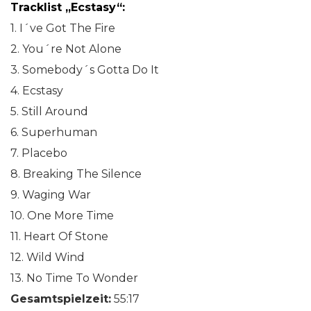
Tracklist „Ecstasy“:
1. I´ve Got The Fire
2. You´re Not Alone
3. Somebody´s Gotta Do It
4. Ecstasy
5. Still Around
6. Superhuman
7. Placebo
8. Breaking The Silence
9. Waging War
10. One More Time
11. Heart Of Stone
12. Wild Wind
13. No Time To Wonder
Gesamtspielzeit:
55:17