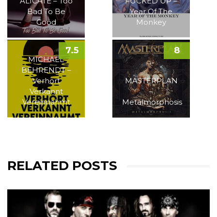
ALICATE – Too
FUCKED UP –
Bad To Be
Year Of The
Good
Monkey
7.5
8
MICHAEL
BEHRENDT –
Verhört
MASTERPLAN
Verkannt
–
Vereinnahmt
Metalmorphosis
RELATED POSTS