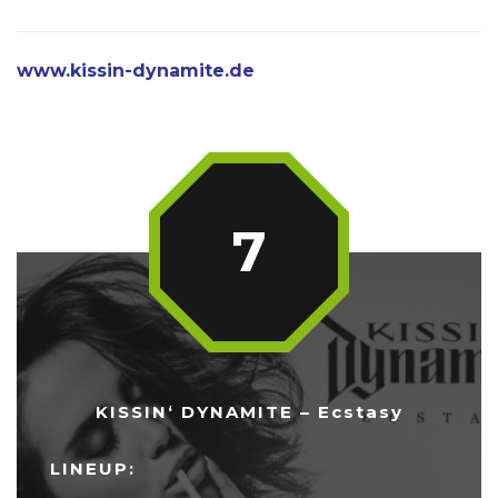
www.kissin-dynamite.de
7
KISSIN‘ DYNAMITE – Ecstasy
LINEUP: