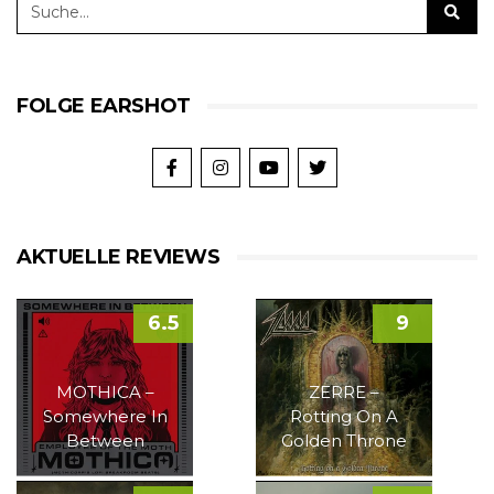
FOLGE EARSHOT
AKTUELLE REVIEWS
6.5
9
MOTHICA –
ZERRE –
Somewhere In
Rotting On A
Between
Golden Throne