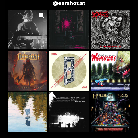
@
earshot.at