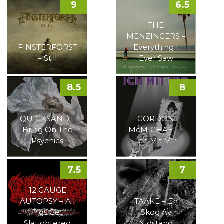
9
6.5
THE
MENZINGERS –
FINSTERFORST
Everything I
– Still
Ever Saw
8.5
8
QUICKSAND –
GORDON
Bring On The
McMICHAEL –
Psychics
Ich Mit Mir
7.5
7
12 GAUGE
AUTOPSY – All
TAAKE – En
Pigs Get
Skog Av
Slaughtered
Nidstang