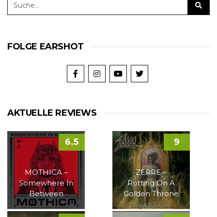
FOLGE EARSHOT
AKTUELLE REVIEWS
6.5
9
MOTHICA –
ZERRE –
Somewhere In
Rotting On A
Between
Golden Throne