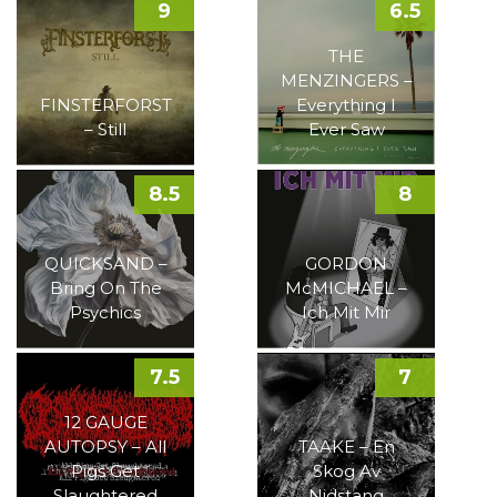
9
6.5
THE
MENZINGERS –
FINSTERFORST
Everything I
– Still
Ever Saw
8.5
8
QUICKSAND –
GORDON
Bring On The
McMICHAEL –
Psychics
Ich Mit Mir
7.5
7
12 GAUGE
AUTOPSY – All
TAAKE – En
Pigs Get
Skog Av
Slaughtered
Nidstang