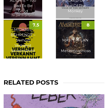
ALICATE – Too
FUCKED UP –
Bad To Be
Year Of The
Good
Monkey
7.5
8
MICHAEL
BEHRENDT –
Verhört
MASTERPLAN
Verkannt
–
Vereinnahmt
Metalmorphosis
RELATED POSTS