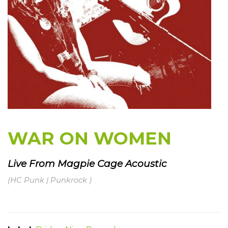
WAR ON WOMEN
Live From Magpie Cage Acoustic
(HC Punk | Punkrock )