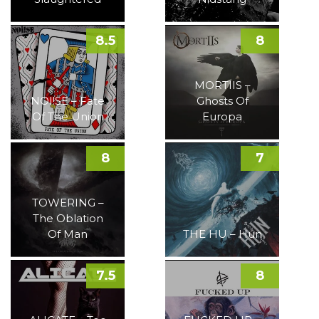
8.5
8
MORTIIS –
NOI!SE – Fate
Ghosts Of
Of The Union
Europa
8
7
TOWERING –
The Oblation
Of Man
THE HU – Hun
7.5
8