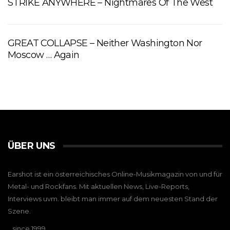
STRIKE ANYWHERE – Nightmares Of The West
GREAT COLLAPSE – Neither Washington Nor
Moscow … Again
ÜBER UNS
Earshot ist ein österreichisches Online-Musikmagazin von und für
Metal- und Rockfans. Mit aktuellen News, Live-Reports,
Interviews uvm. bleibt man immer auf dem neuesten Stand der
Szene.
…since 1999