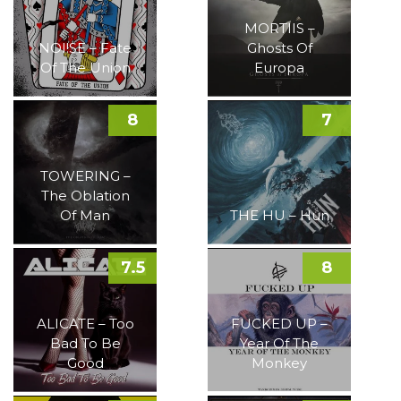
MORTIIS –
NOI!SE – Fate
Ghosts Of
Of The Union
Europa
8
7
TOWERING –
The Oblation
Of Man
THE HU – Hun
7.5
8
ALICATE – Too
FUCKED UP –
Bad To Be
Year Of The
Good
Monkey