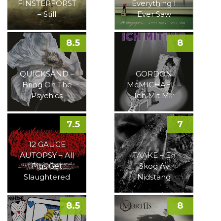
FINSTERFORST
Everything I
– Still
Ever Saw
8.5
8
QUICKSAND –
GORDON
Bring On The
McMICHAEL –
Psychics
Ich Mit Mir
7.5
7
12 GAUGE
AUTOPSY – All
TAAKE – En
Pigs Get
Skog Av
Slaughtered
Nidstang
8.5
8