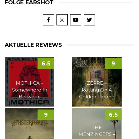
FOLGE EARSHOT
AKTUELLE REVIEWS
6.5
9
MOTHICA –
ZERRE –
Somewhere In
Rotting On A
Between
Golden Throne
9
6.5
THE
MENZINGERS –