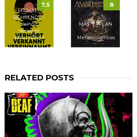
7.5
8
MICHAEL
BEHRENDT –
Verhört
MASTERPLAN
Verkannt
–
Vereinnahmt
Metalmorphosis
RELATED POSTS