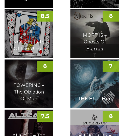
8.5
8
MORTIIS –
NOI!SE – Fate
Ghosts Of
Of The Union
Europa
8
7
TOWERING –
The Oblation
Of Man
THE HU – Hun
7.5
8
ALICATE – Too
FUCKED UP –