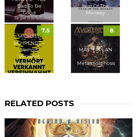
Bad To Be
Year Of The
Good
Monkey
7.5
8
MICHAEL
BEHRENDT –
Verhört
MASTERPLAN
Verkannt
–
Vereinnahmt
Metalmorphosis
RELATED POSTS