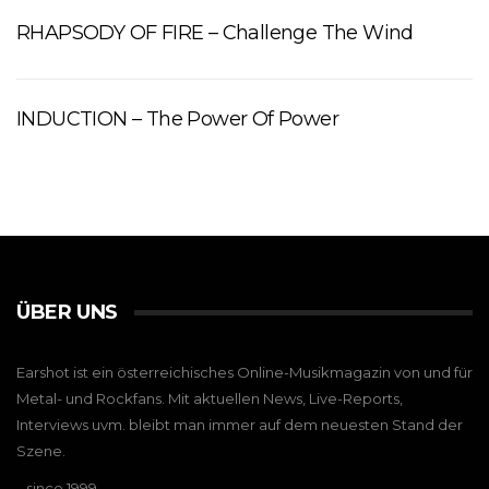
RHAPSODY OF FIRE – Challenge The Wind
INDUCTION – The Power Of Power
ÜBER UNS
Earshot ist ein österreichisches Online-Musikmagazin von und für
Metal- und Rockfans. Mit aktuellen News, Live-Reports,
Interviews uvm. bleibt man immer auf dem neuesten Stand der
Szene.
…since 1999