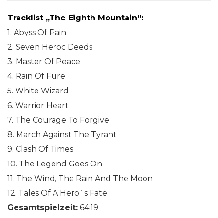
Tracklist „The Eighth Mountain“:
1. Abyss Of Pain
2. Seven Heroc Deeds
3. Master Of Peace
4. Rain Of Fure
5. White Wizard
6. Warrior Heart
7. The Courage To Forgive
8. March Against The Tyrant
9. Clash Of Times
10. The Legend Goes On
11. The Wind, The Rain And The Moon
12. Tales Of A Hero´s Fate
Gesamtspielzeit:
64:19