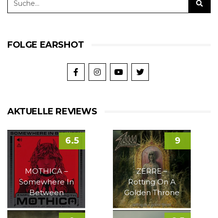
FOLGE EARSHOT
AKTUELLE REVIEWS
6.5
9
MOTHICA –
ZERRE –
Somewhere In
Rotting On A
Between
Golden Throne