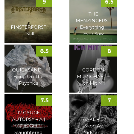
9
6.5
THE
MENZINGERS –
FINSTERFORST
Everything I
– Still
Ever Saw
8.5
8
QUICKSAND –
GORDON
Bring On The
McMICHAEL –
Psychics
Ich Mit Mir
7.5
7
12 GAUGE
AUTOPSY – All
TAAKE – En
Pigs Get
Skog Av
Slaughtered
Nidstang