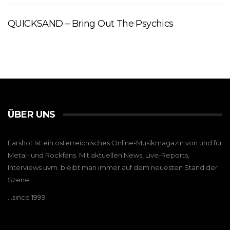
QUICKSAND – Bring Out The Psychics
ÜBER UNS
Earshot ist ein österreichisches Online-Musikmagazin von und für
Metal- und Rockfans. Mit aktuellen News, Live-Reports,
Interviews uvm. bleibt man immer auf dem neuesten Stand der
Szene.
…since 1999