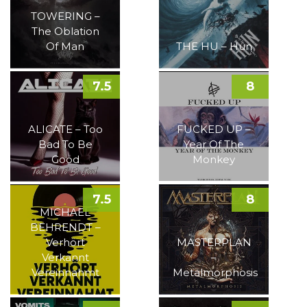
TOWERING –
The Oblation
Of Man
THE HU – Hun
7.5
8
ALICATE – Too
FUCKED UP –
Bad To Be
Year Of The
Good
Monkey
7.5
8
MICHAEL
BEHRENDT –
Verhört
MASTERPLAN
Verkannt
–
Vereinnahmt
Metalmorphosis