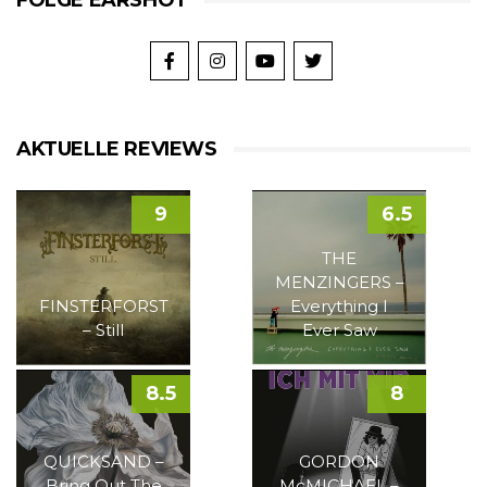
FOLGE EARSHOT
AKTUELLE REVIEWS
9
6.5
THE
MENZINGERS –
FINSTERFORST
Everything I
– Still
Ever Saw
8.5
8
QUICKSAND –
GORDON
Bring Out The
McMICHAEL –