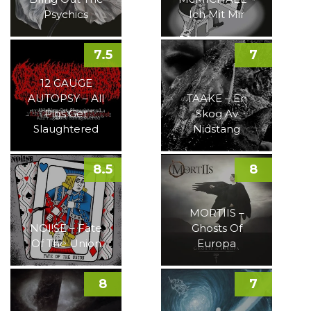
Psychics
Ich Mit Mir
7.5
7
12 GAUGE
AUTOPSY – All
TAAKE – En
Pigs Get
Skog Av
Slaughtered
Nidstang
8.5
8
MORTIIS –
NOI!SE – Fate
Ghosts Of
Of The Union
Europa
8
7