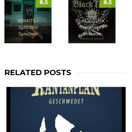
8.5
8.5
VOMITS –
BLACK TUSK –
Synchro!
Systems Of
Synchro!
Solitude
RELATED POSTS