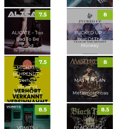
7.5
8
ALICATE – Too
FUCKED UP –
Bad To Be
Year Of The
Good
Monkey
7.5
8
MICHAEL
BEHRENDT –
Verhört
MASTERPLAN
Verkannt
–
Vereinnahmt
Metalmorphosis
8.5
8.5
VOMITS –
BLACK TUSK –