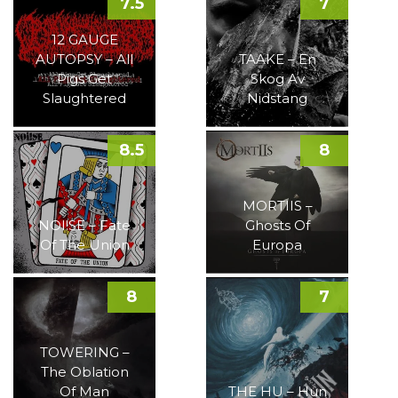
7.5
7
12 GAUGE
AUTOPSY – All
TAAKE – En
Pigs Get
Skog Av
Slaughtered
Nidstang
8.5
8
MORTIIS –
NOI!SE – Fate
Ghosts Of
Of The Union
Europa
8
7
TOWERING –
The Oblation
Of Man
THE HU – Hun