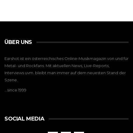
ÜBER UNS
Earshot ist ein österreichisches Online-Musikmagazin von und für
Metal- und Rockfans. Mit aktuellen News, Live-Reports,
Interviews uvm. bleibt man immer auf dem neuesten Stand der
Szene.
…since 1999
SOCIAL MEDIA