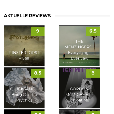
AKTUELLE REVIEWS
9
6.5
THE
MENZINGERS –
FINSTERFORST
Everything I
– Still
Ever Saw
8.5
8
QUICKSAND –
GORDON
Bring On The
McMICHAEL –
Psychics
Ich Mit Mir