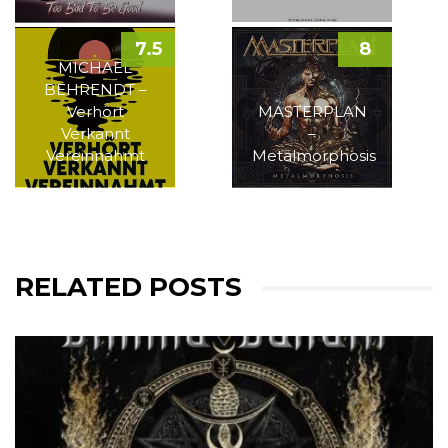
7.5
8
MICHAEL
BEHRENDT –
Verhört
MASTERPLAN
Verkannt
–
Vereinnahmt
Metalmorphosis
RELATED POSTS