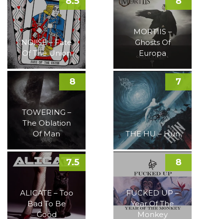
8.5
8
MORTIIS –
NOI!SE – Fate
Ghosts Of
Of The Union
Europa
8
7
TOWERING –
The Oblation
Of Man
THE HU – Hun
7.5
8
ALICATE – Too
FUCKED UP –
Bad To Be
Year Of The
Good
Monkey