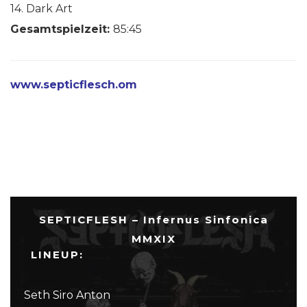
14. Dark Art
Gesamtspielzeit:
85:45
www.septicflesch.om
SEPTICFLESH – Infernus Sinfonica
MMXIX
LINEUP:
Seth Siro Anton