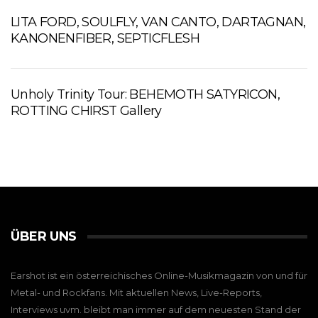
LITA FORD, SOULFLY, VAN CANTO, DARTAGNAN,
KANONENFIBER, SEPTICFLESH
Unholy Trinity Tour: BEHEMOTH SATYRICON,
ROTTING CHIRST Gallery
ÜBER UNS
Earshot ist ein österreichisches Online-Musikmagazin von und für
Metal- und Rockfans. Mit aktuellen News, Live-Reports,
Interviews uvm. bleibt man immer auf dem neuesten Stand der