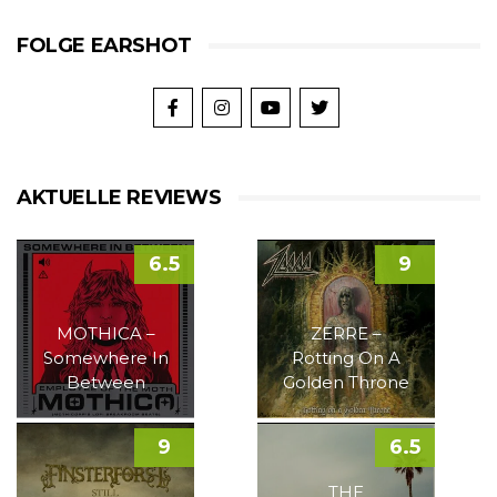
FOLGE EARSHOT
AKTUELLE REVIEWS
6.5
9
MOTHICA –
ZERRE –
Somewhere In
Rotting On A
Between
Golden Throne
9
6.5
THE