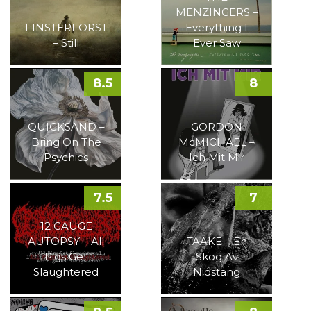
MENZINGERS –
FINSTERFORST
Everything I
– Still
Ever Saw
8.5
8
QUICKSAND –
GORDON
Bring On The
McMICHAEL –
Psychics
Ich Mit Mir
7.5
7
12 GAUGE
AUTOPSY – All
TAAKE – En
Pigs Get
Skog Av
Slaughtered
Nidstang