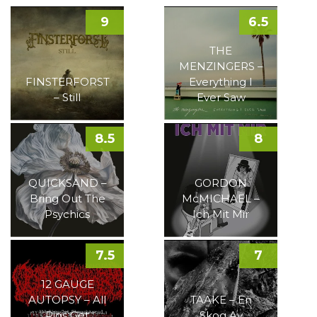
9
6.5
THE
MENZINGERS –
FINSTERFORST
Everything I
– Still
Ever Saw
8.5
8
QUICKSAND –
GORDON
Bring Out The
McMICHAEL –
Psychics
Ich Mit Mir
7.5
7
12 GAUGE
AUTOPSY – All
TAAKE – En
Pigs Get
Skog Av