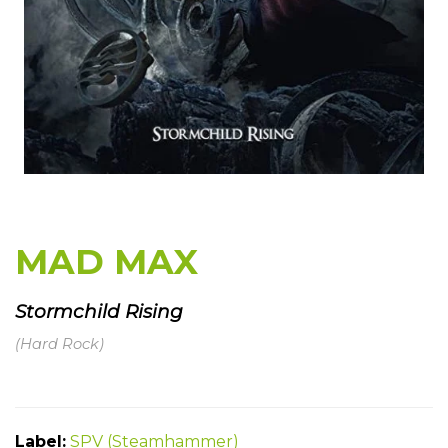
MAD MAX
Stormchild Rising
(Hard Rock)
Label:
SPV (Steamhammer)