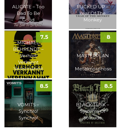
ALICATE – Too
FUCKED UP –
Bad To Be
Year Of The
Good
Monkey
7.5
8
MICHAEL
BEHRENDT –
Verhört
MASTERPLAN
Verkannt
–
Vereinnahmt
Metalmorphosis
8.5
8.5
VOMITS –
BLACK TUSK –
Synchro!
Systems Of
Synchro!
Solitude