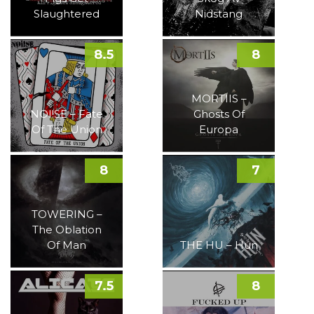
Slaughtered
Nidstang
8.5
8
MORTIIS –
NOI!SE – Fate
Ghosts Of
Of The Union
Europa
8
7
TOWERING –
The Oblation
Of Man
THE HU – Hun
7.5
8