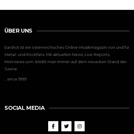
ÜBER UNS
Earshot ist ein österreichisches Online-Musikmagazin von und für
Metal- und Rockfans. Mit aktuellen News, Live-Reports,
Interviews uvm. bleibt man immer auf dem neuesten Stand der
Szene.
…since 1999
SOCIAL MEDIA