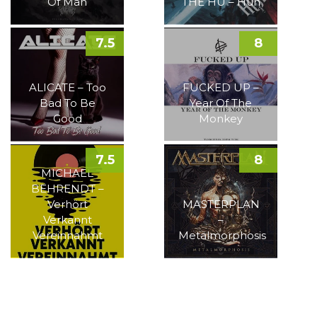
Of Man
THE HU – Hun
7.5
8
ALICATE – Too
FUCKED UP –
Bad To Be
Year Of The
Good
Monkey
7.5
8
MICHAEL
BEHRENDT –
Verhört
MASTERPLAN
Verkannt
–
Vereinnahmt
Metalmorphosis