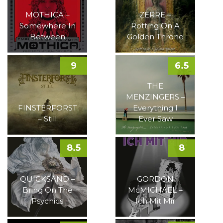
MOTHICA –
ZERRE –
Somewhere In
Rotting On A
Between
Golden Throne
9
6.5
THE
MENZINGERS –
FINSTERFORST
Everything I
– Still
Ever Saw
8.5
8
QUICKSAND –
GORDON
Bring On The
McMICHAEL –
Psychics
Ich Mit Mir