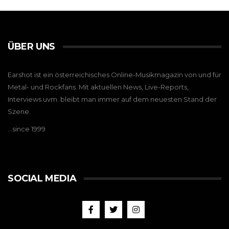
ÜBER UNS
Earshot ist ein österreichisches Online-Musikmagazin von und für
Metal- und Rockfans. Mit aktuellen News, Live-Reports,
Interviews uvm. bleibt man immer auf dem neuesten Stand der
Szene.
…since 1999
SOCIAL MEDIA