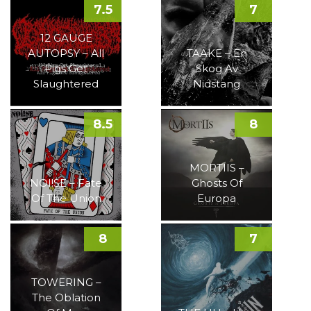
7.5
7
12 GAUGE
AUTOPSY – All
TAAKE – En
Pigs Get
Skog Av
Slaughtered
Nidstang
8.5
8
MORTIIS –
NOI!SE – Fate
Ghosts Of
Of The Union
Europa
8
7
TOWERING –
The Oblation