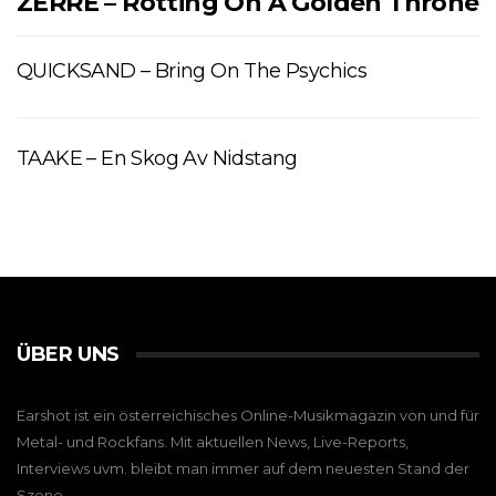
ZERRE – Rotting On A Golden Throne
QUICKSAND – Bring On The Psychics
TAAKE – En Skog Av Nidstang
ÜBER UNS
Earshot ist ein österreichisches Online-Musikmagazin von und für
Metal- und Rockfans. Mit aktuellen News, Live-Reports,
Interviews uvm. bleibt man immer auf dem neuesten Stand der
Szene.