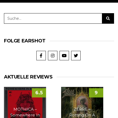
FOLGE EARSHOT
AKTUELLE REVIEWS
6.5
9
MOTHICA –
ZERRE –
Somewhere In
Rotting On A