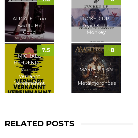
ALICATE – Too
FUCKED UP –
Bad To Be
Year Of The
Good
Monkey
7.5
8
MICHAEL
BEHRENDT –
Verhört
MASTERPLAN
Verkannt
–
Vereinnahmt
Metalmorphosis
RELATED POSTS