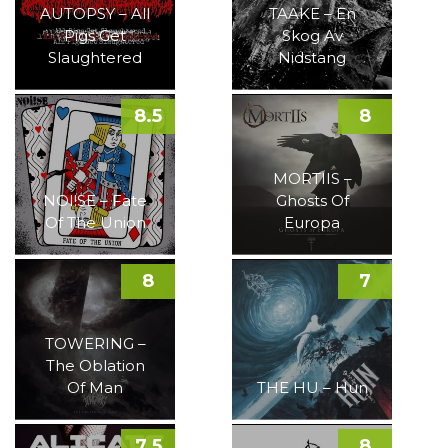
AUTOPSY – All
TAAKE – En
Pigs Get
Skog Av
Slaughtered
Nidstang
8.5
8
MORTIIS –
NOI!SE – Fate
Ghosts Of
Of The Union
Europa
8
7
TOWERING –
The Oblation
Of Man
THE HU – Hun
7.5
8