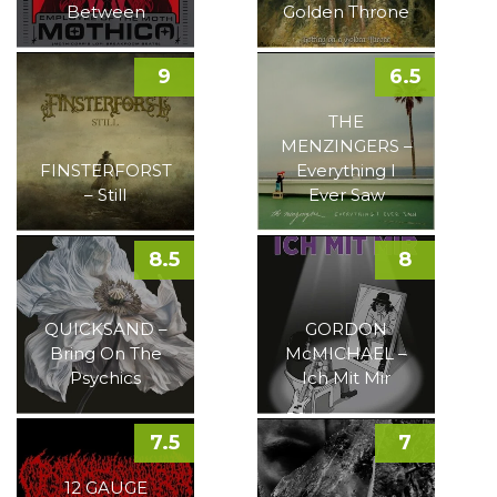
Between
Golden Throne
9
6.5
THE
MENZINGERS –
FINSTERFORST
Everything I
– Still
Ever Saw
8.5
8
QUICKSAND –
GORDON
Bring On The
McMICHAEL –
Psychics
Ich Mit Mir
7.5
7
12 GAUGE