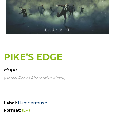
PIKE’S EDGE
Hope
(Heavy Rock | Alternative Metal)
Label:
Hamnermusic
Format:
(LP)