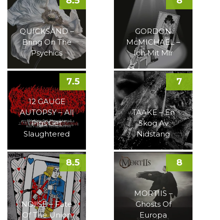
8.5
8
QUICKSAND –
GORDON
Bring On The
McMICHAEL –
Psychics
Ich Mit Mir
7.5
7
12 GAUGE
AUTOPSY – All
TAAKE – En
Pigs Get
Skog Av
Slaughtered
Nidstang
8.5
8
MORTIIS –
NOI!SE – Fate
Ghosts Of
Of The Union
Europa