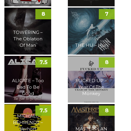
8
7
TOWERING –
The Oblation
Of Man
THE HU – Hun
7.5
8
ALICATE – Too
FUCKED UP –
Bad To Be
Year Of The
Good
Monkey
7.5
8
MICHAEL
BEHRENDT –
Verhört
MASTERPLAN