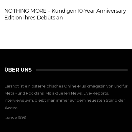
NOTHING MORE – Kündigen 10-Year Anniversary
Edition ihres Debüts an
ÜBER UNS
Earshot ist ein österreichisches Online-Musikmagazin von und für
Metal- und Rockfans. Mit aktuellen News, Live-Reports,
Interviews uvm. bleibt man immer auf dem neuesten Stand der
Szene.
…since 1999