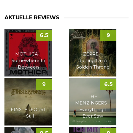
AKTUELLE REVIEWS
6.5
9
MOTHICA –
ZERRE –
Somewhere In
Rotting On A
Between
Golden Throne
9
6.5
THE
MENZINGERS –
FINSTERFORST
Everything I
– Still
Ever Saw