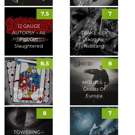
7.5
7
12 GAUGE
AUTOPSY – All
TAAKE – En
Pigs Get
Skog Av
Slaughtered
Nidstang
8.5
8
MORTIIS –
NOI!SE – Fate
Ghosts Of
Of The Union
Europa
8
7
TOWERING –