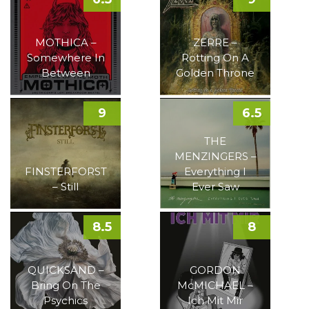
MOTHICA –
ZERRE –
Somewhere In
Rotting On A
Between
Golden Throne
9
6.5
THE
MENZINGERS –
FINSTERFORST
Everything I
– Still
Ever Saw
8.5
8
QUICKSAND –
GORDON
Bring On The
McMICHAEL –
Psychics
Ich Mit Mir