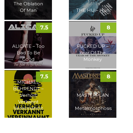
The Oblation
Of Man
THE HU – Hun
7.5
8
ALICATE – Too
FUCKED UP –
Bad To Be
Year Of The
Good
Monkey
7.5
8
MICHAEL
BEHRENDT –
Verhört
MASTERPLAN
Verkannt
–
Vereinnahmt
Metalmorphosis