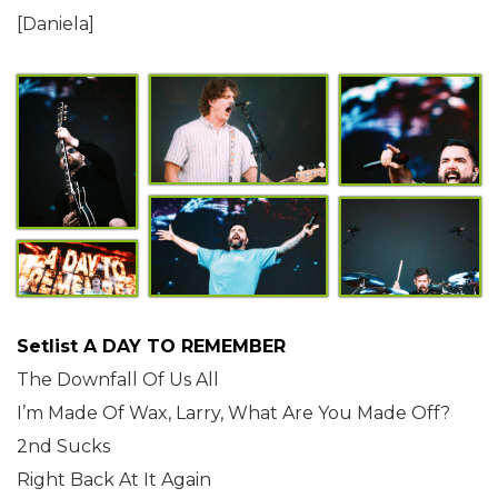
[Daniela]
Setlist A DAY TO REMEMBER
The Downfall Of Us All
I’m Made Of Wax, Larry, What Are You Made Off?
2nd Sucks
Right Back At It Again