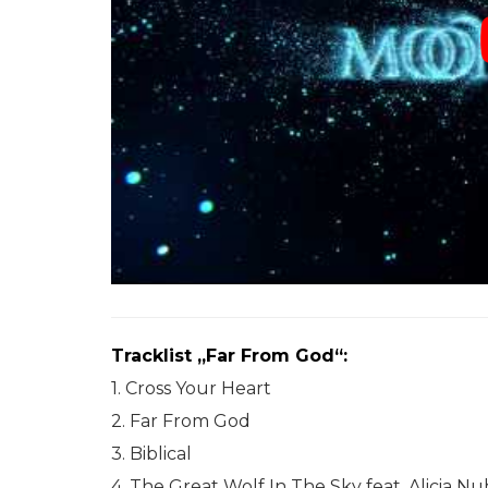
Tracklist „Far From God“:
1. Cross Your Heart
2. Far From God
3. Biblical
4. The Great Wolf In The Sky feat. Alicia Nu