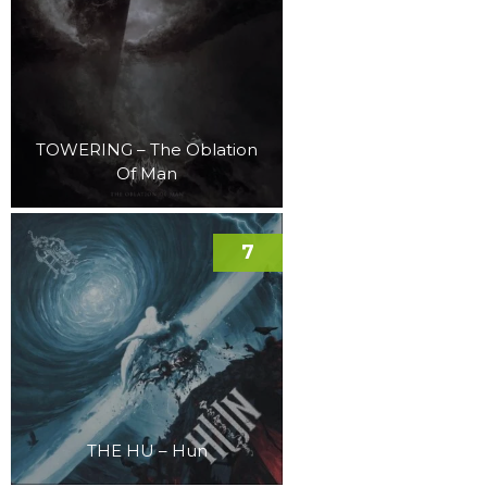
TOWERING – The Oblation
Of Man
7
THE HU – Hun