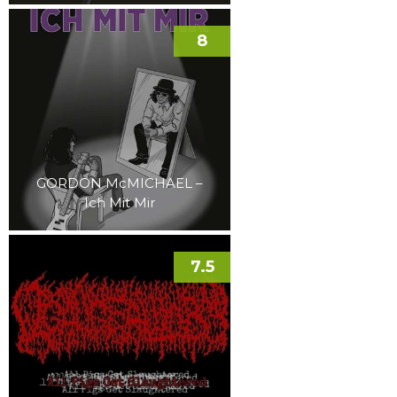
8
GORDON McMICHAEL –
Ich Mit Mir
7.5