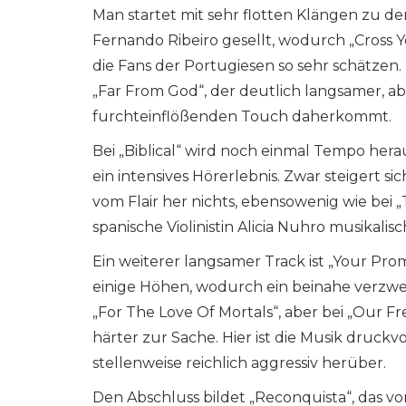
Man startet mit sehr flotten Klängen zu d
Fernando Ribeiro gesellt, wodurch „Cross
die Fans der Portugiesen so sehr schätzen. 
„Far From God“, der deutlich langsamer, a
furchteinflößenden Touch daherkommt.
Bei „Biblical“ wird noch einmal Tempo h
ein intensives Hörerlebnis. Zwar steigert si
vom Flair her nichts, ebensowenig wie bei „
spanische Violinistin Alicia Nuhro musikalisch
Ein weiterer langsamer Track ist „Your Prom
einige Höhen, wodurch ein beinahe verzweif
„For The Love Of Mortals“, aber bei „Our F
härter zur Sache. Hier ist die Musik druc
stellenweise reichlich aggressiv herüber.
Den Abschluss bildet „Reconquista“, das vo