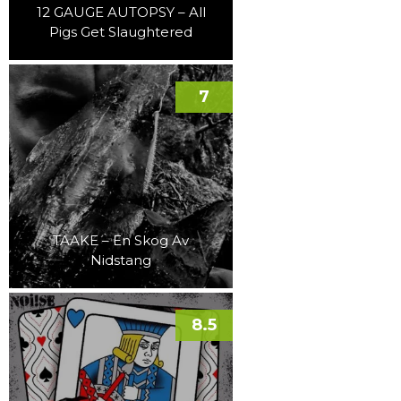
12 GAUGE AUTOPSY – All
Pigs Get Slaughtered
7
TAAKE – En Skog Av
Nidstang
8.5