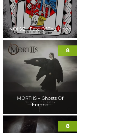
NOI!SE – Fate Of The Union
8
MORTIIS – Ghosts Of
Europa
8