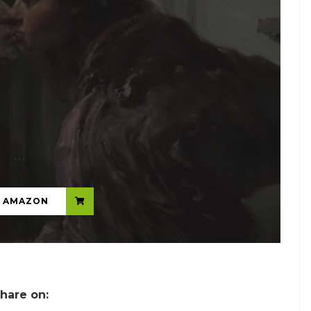
...
N AMAZON
hare on: