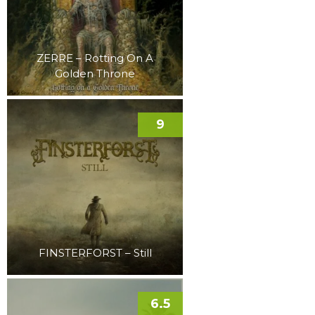
ZERRE – Rotting On A
Golden Throne
9
FINSTERFORST – Still
6.5