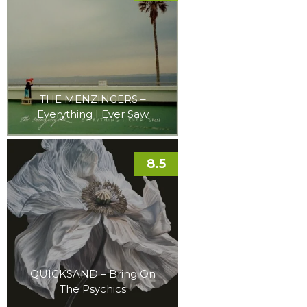
THE MENZINGERS –
Everything I Ever Saw
8.5
QUICKSAND – Bring On
The Psychics