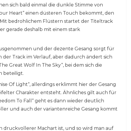
enen sich bald einmal die dunkle Stimme von
 Your Heart“ einen düsteren Touch bekommt, den
Mit bedrohlichem Flüstern startet der Titeltrack
ber gerade deshalb mit einem stark
erausgenommen und der dezente Gesang sorgt für
ch der Track im Verlauf, aber dadurch ändert sich
The Great Wolf In The Sky“, bei dem sich die
 beteiligt.
ise Of Light“, allerdings erklimmt hier der Gesang
elter Charakter entsteht. Ähnliches gilt auch für
reedom To Fall“ geht es dann wieder deutlich
kvoller und auch der variantenreiche Gesang kommt
n druckvollerer Machart ist, und so wird man auf