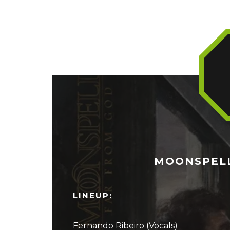
MOONSPELL 
LINEUP:
Fernando Ribeiro (Vocals)