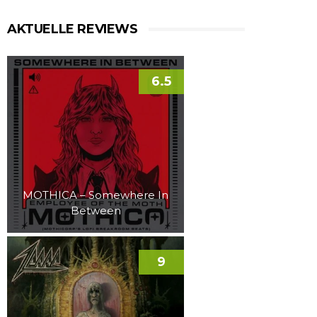
AKTUELLE REVIEWS
6.5
MOTHICA – Somewhere In
Between
9