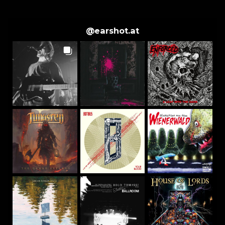
@
earshot.at