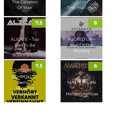
The Oblation
Of Man
THE HU – Hun
7.5
8
ALICATE – Too
FUCKED UP –
Bad To Be
Year Of The
Good
Monkey
7.5
8
MICHAEL
BEHRENDT –
Verhört
MASTERPLAN
Verkannt
–
Vereinnahmt
Metalmorphosis