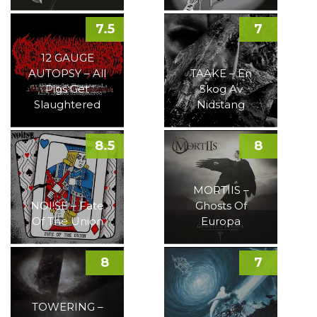
7.5
7
12 GAUGE
AUTOPSY – All
TAAKE – En
Pigs Get
Skog Av
Slaughtered
Nidstang
8.5
8
MORTIIS –
NOI!SE – Fate
Ghosts Of
Of The Union
Europa
8
7
TOWERING –