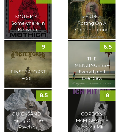
MOTHICA –
ZERRE –
Somewhere In
Rotting On A
Between
Golden Throne
9
6.5
THE
MENZINGERS –
FINSTERFORST
Everything I
– Still
Ever Saw
8.5
8
QUICKSAND –
GORDON
Bring On The
McMICHAEL –
Psychics
Ich Mit Mir