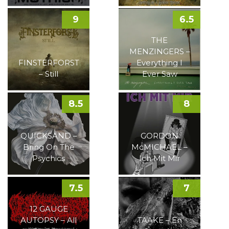
9
6.5
THE
MENZINGERS –
FINSTERFORST
Everything I
– Still
Ever Saw
8.5
8
QUICKSAND –
GORDON
Bring On The
McMICHAEL –
Psychics
Ich Mit Mir
7.5
7
12 GAUGE
AUTOPSY – All
TAAKE – En