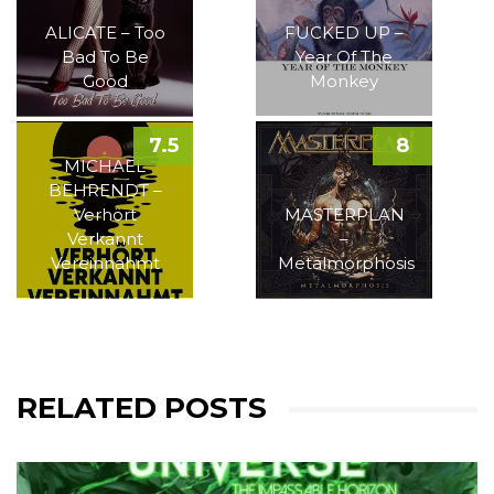
ALICATE – Too
FUCKED UP –
Bad To Be
Year Of The
Good
Monkey
7.5
8
MICHAEL
BEHRENDT –
Verhört
MASTERPLAN
Verkannt
–
Vereinnahmt
Metalmorphosis
RELATED POSTS