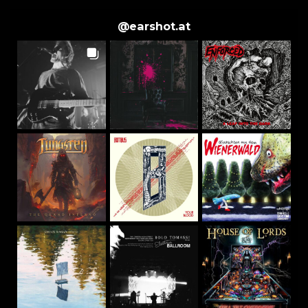
@
earshot.at