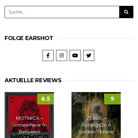
FOLGE EARSHOT
AKTUELLE REVIEWS
6.5
9
MOTHICA –
ZERRE –
Somewhere In
Rotting On A
Between
Golden Throne