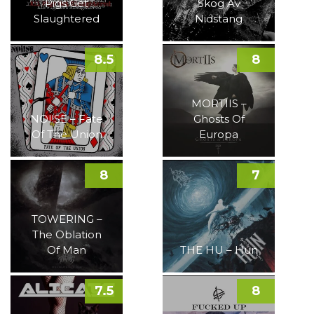
Pigs Get
Skog Av
Slaughtered
Nidstang
8.5
8
MORTIIS –
NOI!SE – Fate
Ghosts Of
Of The Union
Europa
8
7
TOWERING –
The Oblation
Of Man
THE HU – Hun
7.5
8