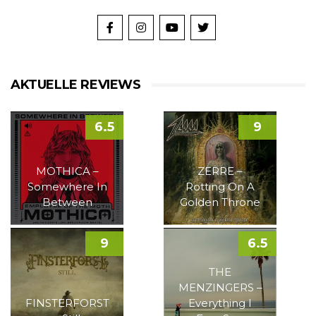
AKTUELLE REVIEWS
6.5
9
MOTHICA –
ZERRE –
Somewhere In
Rotting On A
Between
Golden Throne
9
6.5
THE
MENZINGERS –
FINSTERFORST
Everything I