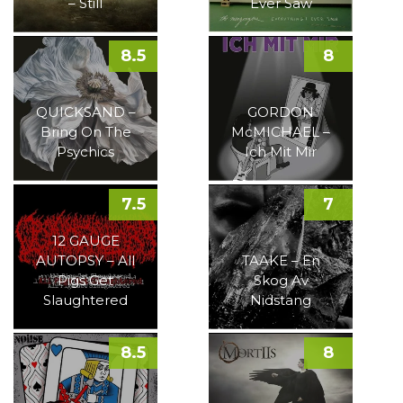
– Still
Ever Saw
8.5
8
QUICKSAND –
GORDON
Bring On The
McMICHAEL –
Psychics
Ich Mit Mir
7.5
7
12 GAUGE
AUTOPSY – All
TAAKE – En
Pigs Get
Skog Av
Slaughtered
Nidstang
8.5
8