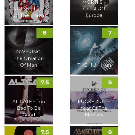
MORTIIS –
NOI!SE – Fate
Ghosts Of
Of The Union
Europa
8
7
TOWERING –
The Oblation
Of Man
THE HU – Hun
7.5
8
ALICATE – Too
FUCKED UP –
Bad To Be
Year Of The
Good
Monkey
7.5
8