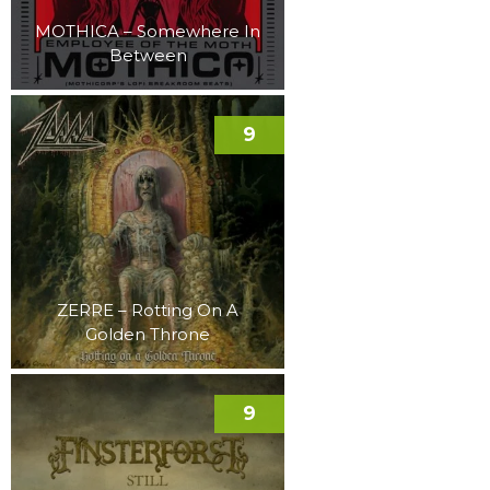
MOTHICA – Somewhere In
Between
9
ZERRE – Rotting On A
Golden Throne
9