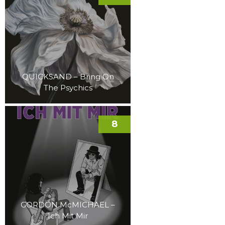
QUICKSAND – Bring On
The Psychics
8
GORDON McMICHAEL –
Ich Mit Mir