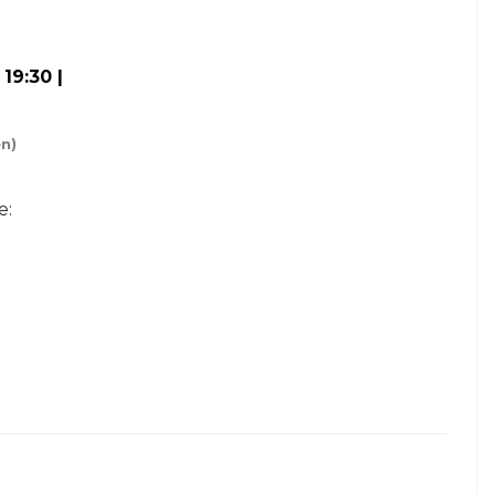
19:30 |
n)
e: