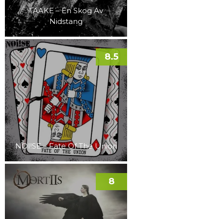
TAAKE – En Skog Av
Nidstang
8.5
NOI!SE – Fate Of The Union
8