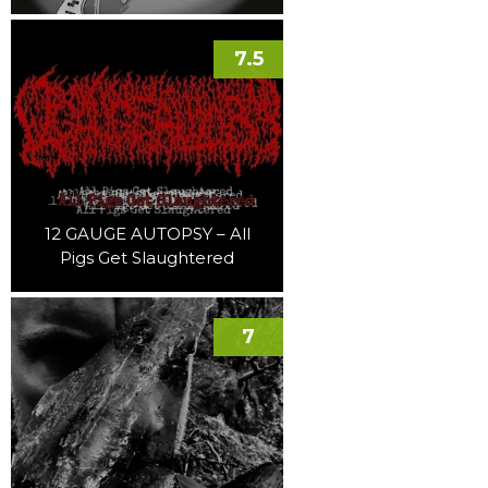
7.5
12 GAUGE AUTOPSY – All
Pigs Get Slaughtered
7