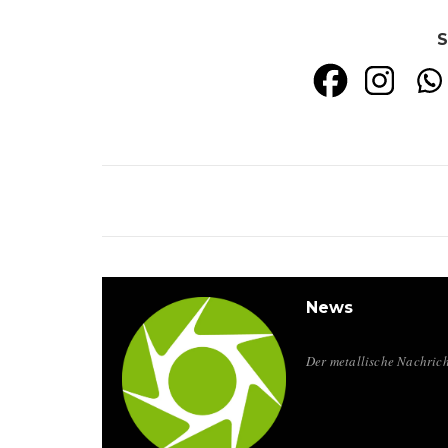
S
News
Der metallische Nachrich