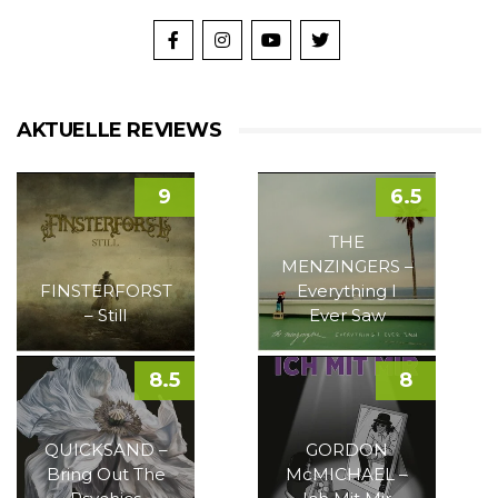
AKTUELLE REVIEWS
9
6.5
THE
MENZINGERS –
FINSTERFORST
Everything I
– Still
Ever Saw
8.5
8
QUICKSAND –
GORDON
Bring Out The
McMICHAEL –