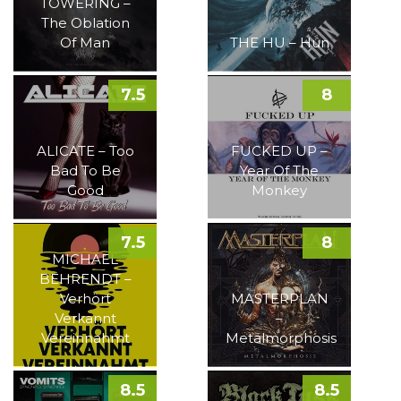
TOWERING –
The Oblation
Of Man
THE HU – Hun
7.5
8
ALICATE – Too
FUCKED UP –
Bad To Be
Year Of The
Good
Monkey
7.5
8
MICHAEL
BEHRENDT –
Verhört
MASTERPLAN
Verkannt
–
Vereinnahmt
Metalmorphosis
8.5
8.5