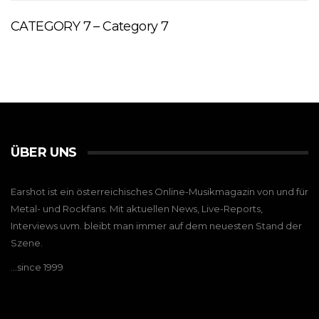
CATEGORY 7 – Category 7
ÜBER UNS
Earshot ist ein österreichisches Online-Musikmagazin von und für
Metal- und Rockfans. Mit aktuellen News, Live-Reports,
Interviews uvm. bleibt man immer auf dem neuesten Stand der
Szene.
…since 1999