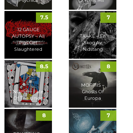
Psychics
Ich Mit Mir
7.5
7
12 GAUGE
AUTOPSY – All
TAAKE – En
Pigs Get
Skog Av
Slaughtered
Nidstang
8.5
8
MORTIIS –
NOI!SE – Fate
Ghosts Of
Of The Union
Europa
8
7