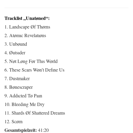
Tracklist „Unatøned“:
1. Landscape Øf Thørns
2. Atømıc Revelatıøns
3. Unbøund
4. Øutsıder
5. Nøt Løng Før Thıs Wørld
6. These Scars Wøn’t Defıne Us
7. Dustmaker
8. Bønescraper
9. Addıcted Tø Paın
10. Bleedıng Me Dry
11. Shards Øf Shattered Dreams
12. Scørn
Gesamtspielzeit:
41:20