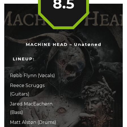
8.5
MACHINE HEAD – Unatøned
LINEUP:
Røbb Flynn (Vøcals)
Reece Scruggs
(Guitars)
Jared MacEachern
(Bass)
Matt Alstøn (Drums)