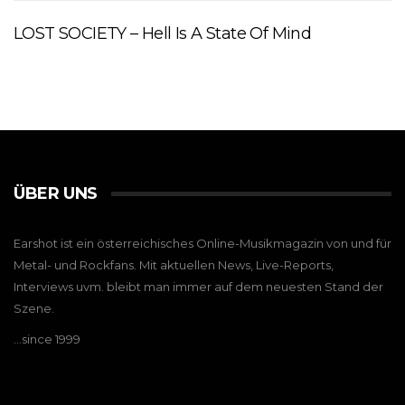
LOST SOCIETY – Hell Is A State Of Mind
ÜBER UNS
Earshot ist ein österreichisches Online-Musikmagazin von und für
Metal- und Rockfans. Mit aktuellen News, Live-Reports,
Interviews uvm. bleibt man immer auf dem neuesten Stand der
Szene.
…since 1999