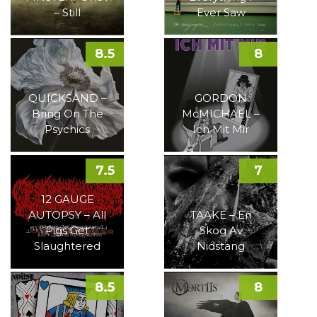
– Still
Ever Saw
8.5
8
QUICKSAND –
GORDON
Bring On The
McMICHAEL –
Psychics
Ich Mit Mir
7.5
7
12 GAUGE
AUTOPSY – All
TAAKE – En
Pigs Get
Skog Av
Slaughtered
Nidstang
8.5
8