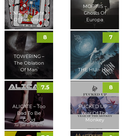
MORTIIS –
NOI!SE – Fate
Ghosts Of
Of The Union
Europa
8
7
TOWERING –
The Oblation
Of Man
THE HU – Hun
7.5
8
ALICATE – Too
FUCKED UP –
Bad To Be
Year Of The
Good
Monkey