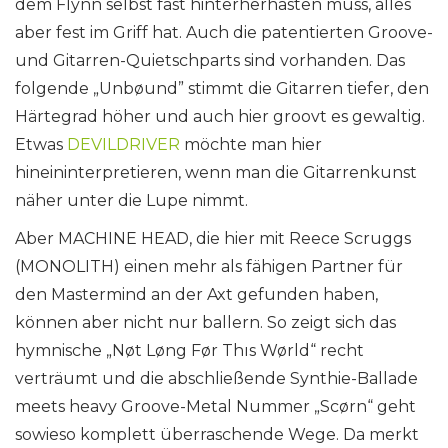
dem Flynn selbst fast hinterherhasten muss, alles
aber fest im Griff hat. Auch die patentierten Groove-
und Gitarren-Quietschparts sind vorhanden. Das
folgende „Unbøund” stimmt die Gitarren tiefer, den
Härtegrad höher und auch hier groovt es gewaltig.
Etwas
DEVILDRIVER
möchte man hier
hineininterpretieren, wenn man die Gitarrenkunst
näher unter die Lupe nimmt.
Aber MACHINE HEAD, die hier mit Reece Scruggs
(MONOLITH) einen mehr als fähigen Partner für
den Mastermind an der Axt gefunden haben,
können aber nicht nur ballern. So zeigt sich das
hymnische „Nøt Løng Før Thıs Wørld“ recht
verträumt und die abschließende Synthie-Ballade
meets heavy Groove-Metal Nummer „Scørn“ geht
sowieso komplett überraschende Wege. Da merkt