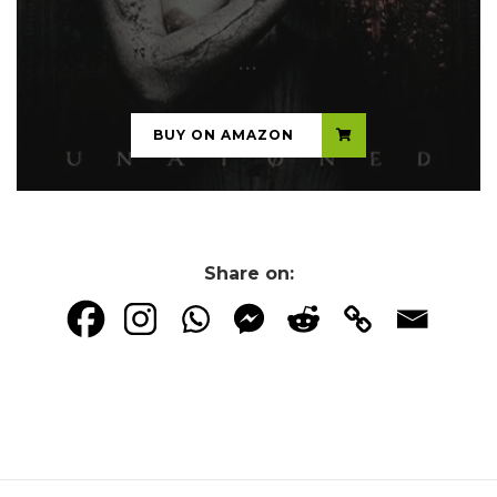
...
BUY ON AMAZON
Share on: