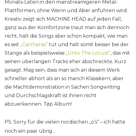
Monats-Listen in den mainstreamigeren Metal-
Plattformen, ohne Wenn und Aber anführen wird.
Kreativ zeigt sich MACHINE HEAD auf jeden Fall,
ganz aus der Komfortzone traut man sich dennoch
nicht, hält die Songs aber schön kompakt, wie man
es seit
„
Cartharsis
“
tut und hält somit besser bei der
Stange als beispielsweise
„Unto The Locust“
, das mit
seinen überlangen Tracks eher abschreckte. Kurz
gesagt: Mag sein, dass man sich an diesem Werk
schneller abhört als an so manch Klassikern, aber
die Machtdemonstration in Sachen Songwriting
und Durchschlagskraft ist ihnen nicht
abzuerkennen. Tøp Album!
PS: Sorry für die vielen nordischen „o’s“ – ich hatte
noch ein paar übrig…