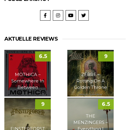
AKTUELLE REVIEWS
6.5
9
MOTHICA –
ZERRE –
Somewhere In
Rotting On A
Between
Golden Throne
9
6.5
THE
MENZINGERS –
FINSTERFORST
Everything I