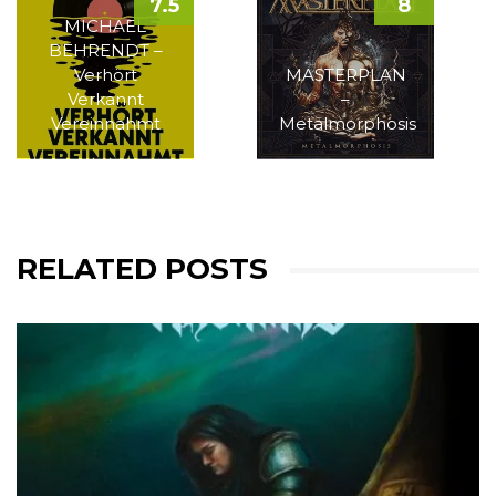
7.5
8
MICHAEL
BEHRENDT –
Verhört
MASTERPLAN
Verkannt
–
Vereinnahmt
Metalmorphosis
RELATED POSTS