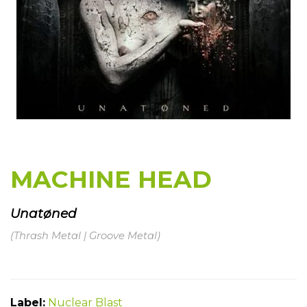
MACHINE HEAD
Unatøned
(Thrash Metal | Groove Metal)
Label:
Nuclear Blast