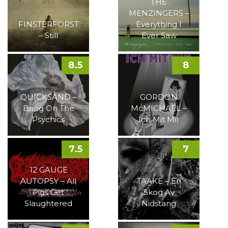
THE
MENZINGERS –
FINSTERFORST
Everything I
– Still
Ever Saw
8.5
8
QUICKSAND –
GORDON
Bring On The
McMICHAEL –
Psychics
Ich Mit Mir
7.5
7
12 GAUGE
AUTOPSY – All
TAAKE – En
Pigs Get
Skog Av
Slaughtered
Nidstang