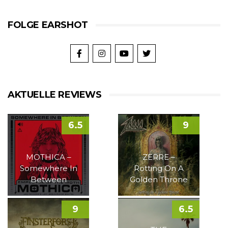
FOLGE EARSHOT
AKTUELLE REVIEWS
6.5
9
MOTHICA –
ZERRE –
Somewhere In
Rotting On A
Between
Golden Throne
9
6.5