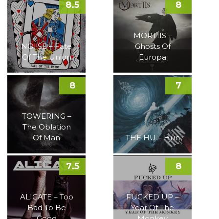
8.5
8
MORTIIS –
NOI!SE – Fate
Ghosts Of
Of The Union
Europa
8
7
TOWERING –
The Oblation
Of Man
THE HU – Hun
7.5
8
ALICATE – Too
FUCKED UP –
Bad To Be
Year Of The
Good
Monkey