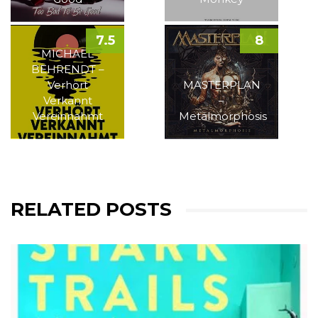
7.5
8
MICHAEL
BEHRENDT –
Verhört
MASTERPLAN
Verkannt
–
Vereinnahmt
Metalmorphosis
RELATED POSTS