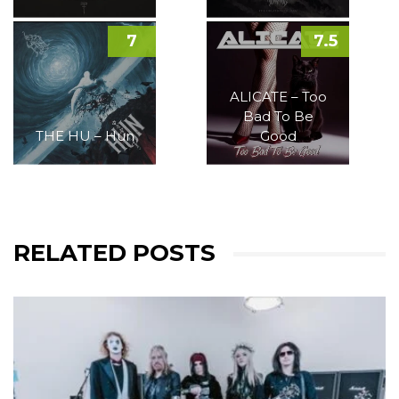
7
7.5
ALICATE – Too
Bad To Be
THE HU – Hun
Good
RELATED POSTS