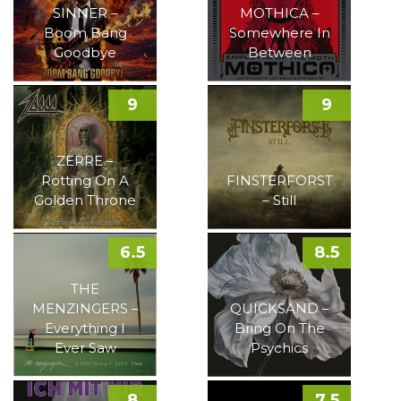
SINNER –
MOTHICA –
Boom Bang
Somewhere In
Goodbye
Between
9
9
ZERRE –
Rotting On A
FINSTERFORST
Golden Throne
– Still
6.5
8.5
THE
MENZINGERS –
QUICKSAND –
Everything I
Bring On The
Ever Saw
Psychics
8
7.5