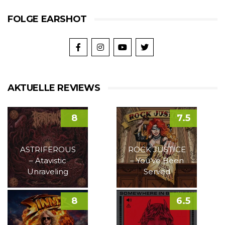
FOLGE EARSHOT
AKTUELLE REVIEWS
8
7.5
ASTRIFEROUS
ROCK JUSTICE
– Atavistic
– You’ve Been
Unraveling
Served
8
6.5