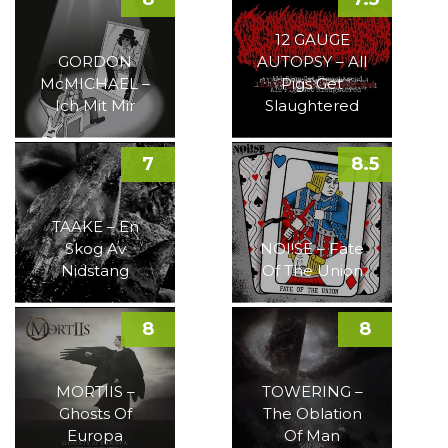
12 GAUGE
GORDON
AUTOPSY – All
McMICHAEL –
Pigs Get
Ich Mit Mir
Slaughtered
7
8.5
TAAKE – En
Skog Av
NOI!SE – Fate
Nidstang
Of The Union
8
8
MORTIIS –
TOWERING –
Ghosts Of
The Oblation
Europa
Of Man