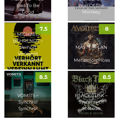
Bad To Be
Year Of The
Good
Monkey
7.5
8
MICHAEL
BEHRENDT –
Verhört
MASTERPLAN
Verkannt
–
Vereinnahmt
Metalmorphosis
8.5
8.5
VOMITS –
BLACK TUSK –
Synchro!
Systems Of
Synchro!
Solitude