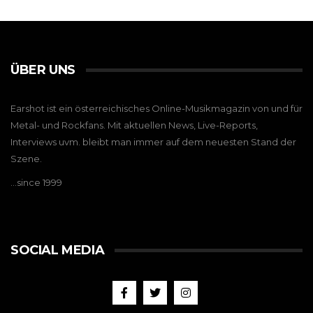
ÜBER UNS
Earshot ist ein österreichisches Online-Musikmagazin von und für
Metal- und Rockfans. Mit aktuellen News, Live-Reports,
Interviews uvm. bleibt man immer auf dem neuesten Stand der
Szene.
…since 1999
SOCIAL MEDIA