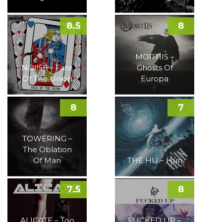
8.5
8
MORTIIS –
NOI!SE – Fate
Ghosts Of
Of The Union
Europa
8
7
TOWERING –
The Oblation
Of Man
THE HU – Hun
7.5
8
ALICATE – Too
FUCKED UP –