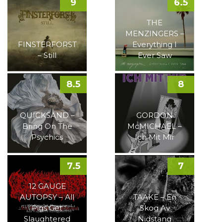
9
6.5
THE
MENZINGERS –
FINSTERFORST
Everything I
– Still
Ever Saw
8.5
8
QUICKSAND –
GORDON
Bring On The
McMICHAEL –
Psychics
Ich Mit Mir
7.5
7
12 GAUGE
AUTOPSY – All
TAAKE – En
Pigs Get
Skog Av
Slaughtered
Nidstang