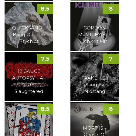
8.5
8
QUICKSAND –
GORDON
Bring Out The
McMICHAEL –
Psychics
Ich Mit Mir
7.5
7
12 GAUGE
AUTOPSY – All
TAAKE – En
Pigs Get
Skog Av
Slaughtered
Nidstang
8.5
8
MORTIIS –
NOI!SE – Fate
Ghosts Of