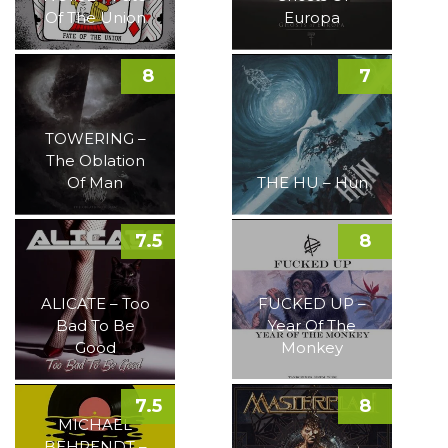
Of The Union
Europa
8
7
TOWERING –
The Oblation
Of Man
THE HU – Hun
7.5
8
ALICATE – Too
FUCKED UP –
Bad To Be
Year Of The
Good
Monkey
7.5
8
MICHAEL
BEHRENDT –