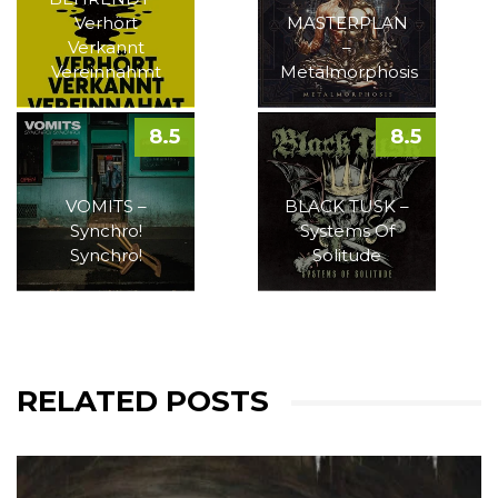
Verhört
MASTERPLAN
Verkannt
–
Vereinnahmt
Metalmorphosis
8.5
8.5
VOMITS –
BLACK TUSK –
Synchro!
Systems Of
Synchro!
Solitude
RELATED POSTS