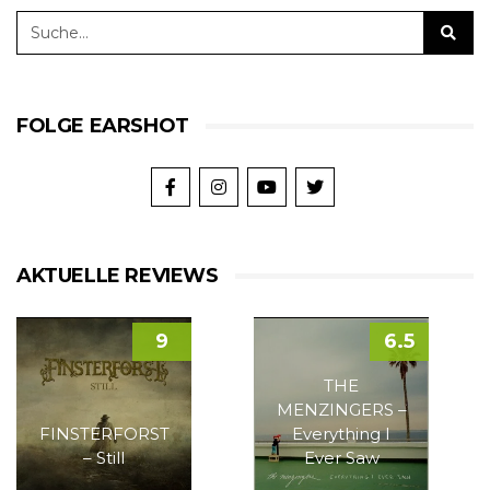
FOLGE EARSHOT
AKTUELLE REVIEWS
9
6.5
THE
MENZINGERS –
FINSTERFORST
Everything I
– Still
Ever Saw