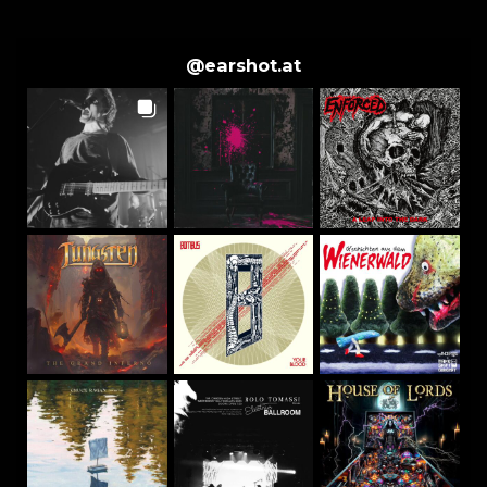
@
earshot.at