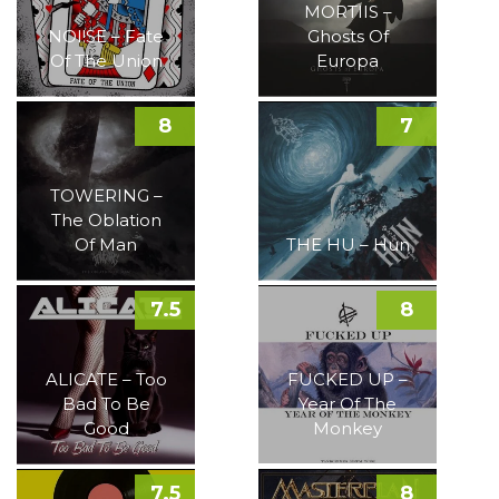
MORTIIS –
NOI!SE – Fate
Ghosts Of
Of The Union
Europa
8
7
TOWERING –
The Oblation
Of Man
THE HU – Hun
7.5
8
ALICATE – Too
FUCKED UP –
Bad To Be
Year Of The
Good
Monkey
7.5
8