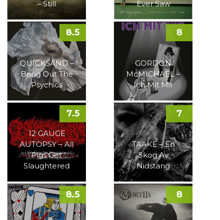
– Still
Ever Saw
8.5
8
QUICKSAND –
GORDON
Bring Out The
McMICHAEL –
Psychics
Ich Mit Mir
7.5
7
12 GAUGE
AUTOPSY – All
TAAKE – En
Pigs Get
Skog Av
Slaughtered
Nidstang
8.5
8