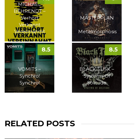
MICHAEL
BEHRENDT –
Verhört
MASTERPLAN
Verkannt
–
Vereinnahmt
Metalmorphosis
8.5
8.5
VOMITS –
BLACK TUSK –
Synchro!
Systems Of
Synchro!
Solitude
RELATED POSTS