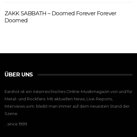
ZAKK SABBATH – Doomed Forever Forever
Doomed
ÜBER UNS
Earshot ist ein österreichisches Online-Musikmagazin von und für
Metal- und Rockfans. Mit aktuellen News, Live-Reports,
Interviews uvm. bleibt man immer auf dem neuesten Stand der
Szene.
…since 1999