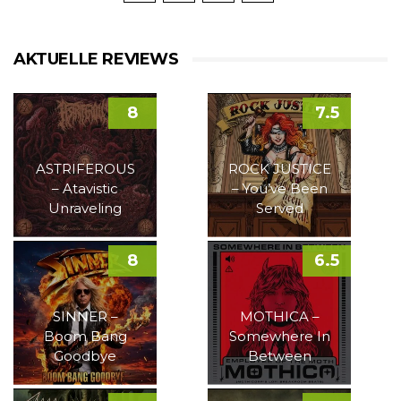
AKTUELLE REVIEWS
8
7.5
ASTRIFEROUS
ROCK JUSTICE
– Atavistic
– You’ve Been
Unraveling
Served
8
6.5
SINNER –
MOTHICA –
Boom Bang
Somewhere In
Goodbye
Between