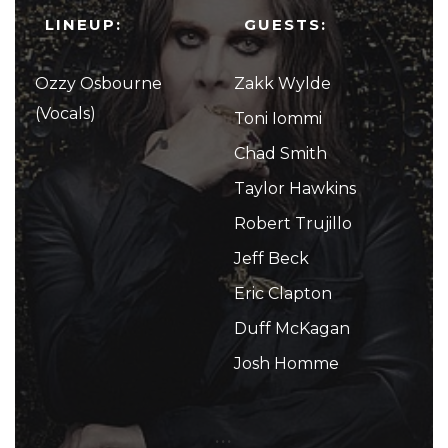
LINEUP:
GUESTS:
Ozzy Osbourne
Zakk Wylde
(Vocals)
Toni Iommi
Chad Smith
Taylor Hawkins
Robert Trujillo
Jeff Beck
Eric Clapton
Duff McKagan
Josh Homme
...