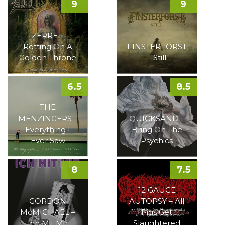
9
9
ZERRE –
Rotting On A
FINSTERFORST
Golden Throne
– Still
6.5
8.5
THE
MENZINGERS –
QUICKSAND –
Everything I
Bring On The
Ever Saw
Psychics
8
7.5
12 GAUGE
GORDON
AUTOPSY – All
McMICHAEL –
Pigs Get
Ich Mit Mir
Slaughtered