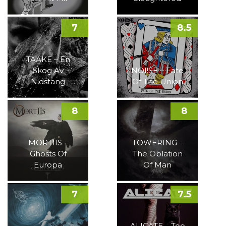
7
8.5
TAAKE – En
Skog Av
NOI!SE – Fate
Nidstang
Of The Union
8
8
MORTIIS –
TOWERING –
Ghosts Of
The Oblation
Europa
Of Man
7
7.5
ALICATE – Too