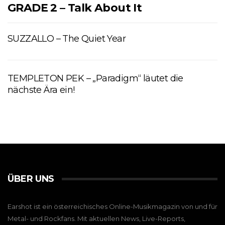
GRADE 2 – Talk About It
SUZZALLO – The Quiet Year
TEMPLETON PEK – „Paradigm“ läutet die
nächste Ära ein!
ÜBER UNS
Earshot ist ein österreichisches Online-Musikmagazin von und für
Metal- und Rockfans. Mit aktuellen News, Live-Reports,