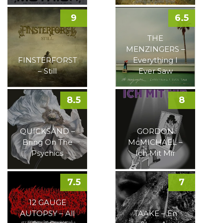
9
6.5
THE
MENZINGERS –
FINSTERFORST
Everything I
– Still
Ever Saw
8.5
8
QUICKSAND –
GORDON
Bring On The
McMICHAEL –
Psychics
Ich Mit Mir
7.5
7
12 GAUGE
AUTOPSY – All
TAAKE – En