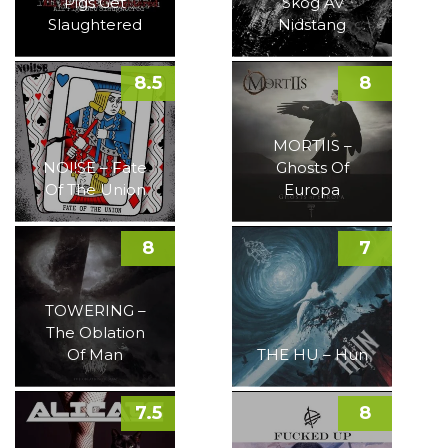
Pigs Get
Skog Av
Slaughtered
Nidstang
8.5
8
MORTIIS –
NOI!SE – Fate
Ghosts Of
Of The Union
Europa
8
7
TOWERING –
The Oblation
Of Man
THE HU – Hun
7.5
8