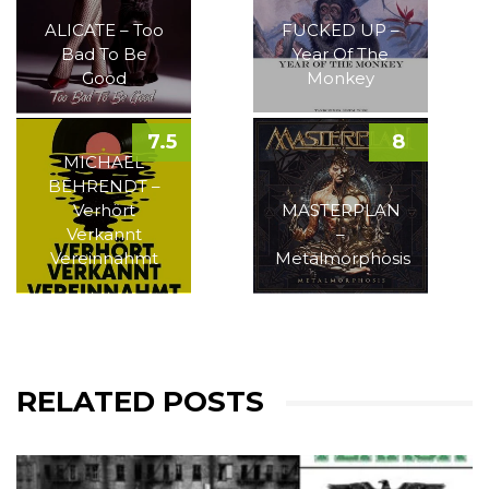
ALICATE – Too
FUCKED UP –
Bad To Be
Year Of The
Good
Monkey
7.5
8
MICHAEL
BEHRENDT –
Verhört
MASTERPLAN
Verkannt
–
Vereinnahmt
Metalmorphosis
RELATED POSTS