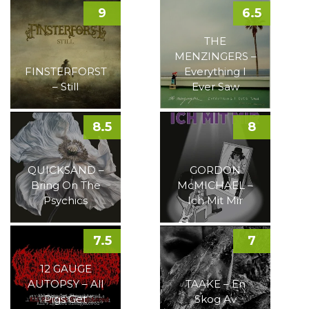
9
6.5
THE
MENZINGERS –
FINSTERFORST
Everything I
– Still
Ever Saw
8.5
8
QUICKSAND –
GORDON
Bring On The
McMICHAEL –
Psychics
Ich Mit Mir
7.5
7
12 GAUGE
AUTOPSY – All
TAAKE – En
Pigs Get
Skog Av