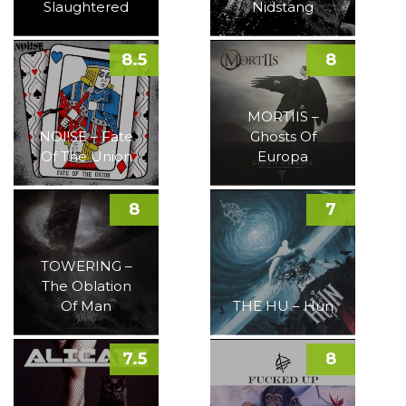
Slaughtered
Nidstang
8.5
8
MORTIIS –
NOI!SE – Fate
Ghosts Of
Of The Union
Europa
8
7
TOWERING –
The Oblation
Of Man
THE HU – Hun
7.5
8