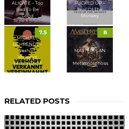
ALICATE – Too
FUCKED UP –
Bad To Be
Year Of The
Good
Monkey
7.5
8
MICHAEL
BEHRENDT –
Verhört
MASTERPLAN
Verkannt
–
Vereinnahmt
Metalmorphosis
RELATED POSTS