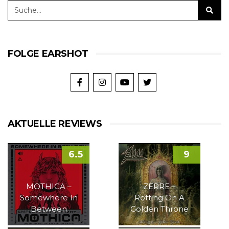
FOLGE EARSHOT
AKTUELLE REVIEWS
6.5
9
MOTHICA –
ZERRE –
Somewhere In
Rotting On A
Between
Golden Throne