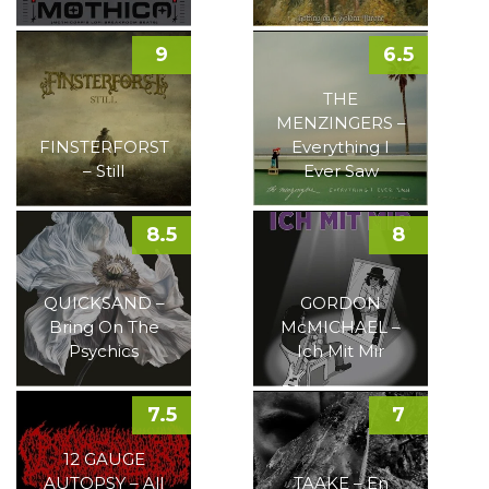
9
6.5
THE
MENZINGERS –
FINSTERFORST
Everything I
– Still
Ever Saw
8.5
8
QUICKSAND –
GORDON
Bring On The
McMICHAEL –
Psychics
Ich Mit Mir
7.5
7
12 GAUGE
AUTOPSY – All
TAAKE – En