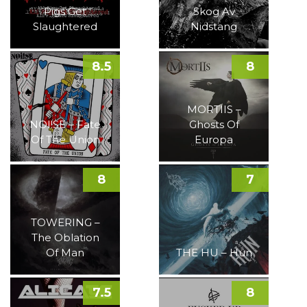
Pigs Get
Skog Av
Slaughtered
Nidstang
8.5
8
MORTIIS –
NOI!SE – Fate
Ghosts Of
Of The Union
Europa
8
7
TOWERING –
The Oblation
Of Man
THE HU – Hun
7.5
8