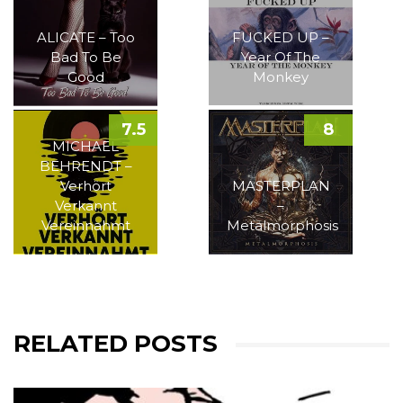
ALICATE – Too
FUCKED UP –
Bad To Be
Year Of The
Good
Monkey
7.5
8
MICHAEL
BEHRENDT –
Verhört
MASTERPLAN
Verkannt
–
Vereinnahmt
Metalmorphosis
RELATED POSTS