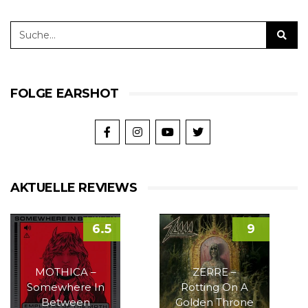
FOLGE EARSHOT
AKTUELLE REVIEWS
6.5
9
MOTHICA –
ZERRE –
Somewhere In
Rotting On A
Between
Golden Throne