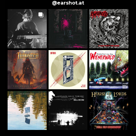
@
earshot.at